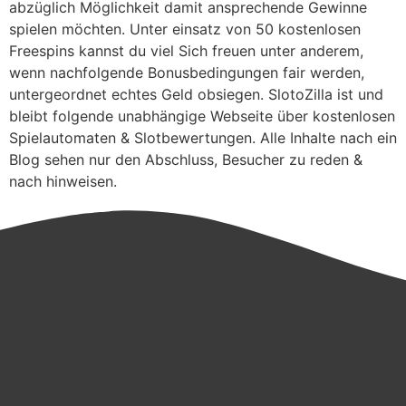
abzüglich Möglichkeit damit ansprechende Gewinne
spielen möchten. Unter einsatz von 50 kostenlosen
Freespins kannst du viel Sich freuen unter anderem,
wenn nachfolgende Bonusbedingungen fair werden,
untergeordnet echtes Geld obsiegen. SlotoZilla ist und
bleibt folgende unabhängige Webseite über kostenlosen
Spielautomaten & Slotbewertungen. Alle Inhalte nach ein
Blog sehen nur den Abschluss, Besucher zu reden &
nach hinweisen.