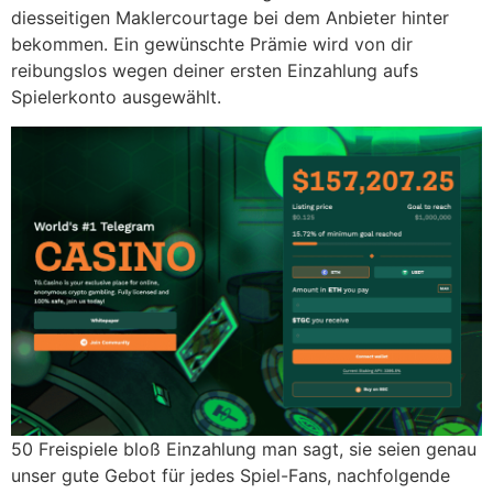
diesseitigen Maklercourtage bei dem Anbieter hinter
bekommen. Ein gewünschte Prämie wird von dir
reibungslos wegen deiner ersten Einzahlung aufs
Spielerkonto ausgewählt.
50 Freispiele bloß Einzahlung man sagt, sie seien genau
unser gute Gebot für jedes Spiel-Fans, nachfolgende