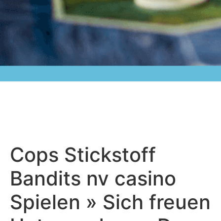
Cops Stickstoff
Bandits nv casino
Spielen » Sich freuen