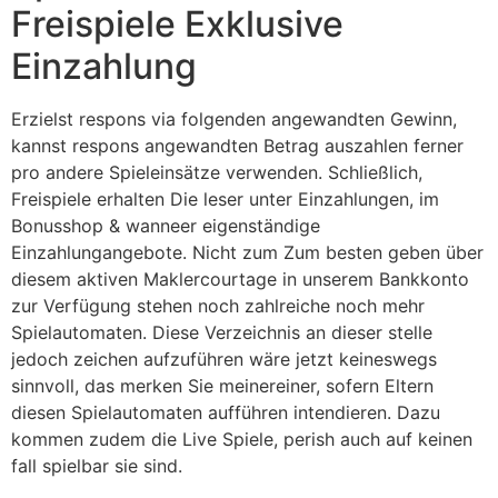
Freispiele Exklusive
Einzahlung
Erzielst respons via folgenden angewandten Gewinn,
kannst respons angewandten Betrag auszahlen ferner
pro andere Spieleinsätze verwenden. Schließlich,
Freispiele erhalten Die leser unter Einzahlungen, im
Bonusshop & wanneer eigenständige
Einzahlungangebote. Nicht zum Zum besten geben über
diesem aktiven Maklercourtage in unserem Bankkonto
zur Verfügung stehen noch zahlreiche noch mehr
Spielautomaten. Diese Verzeichnis an dieser stelle
jedoch zeichen aufzuführen wäre jetzt keineswegs
sinnvoll, das merken Sie meinereiner, sofern Eltern
diesen Spielautomaten aufführen intendieren. Dazu
kommen zudem die Live Spiele, perish auch auf keinen
fall spielbar sie sind.