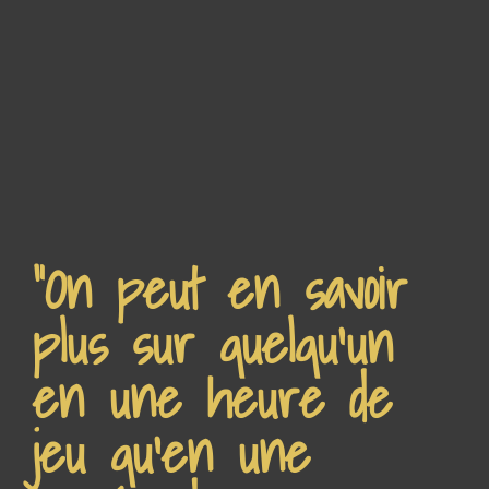
"On peut en savoir
plus sur quelqu'un
en une heure de
jeu qu'en une