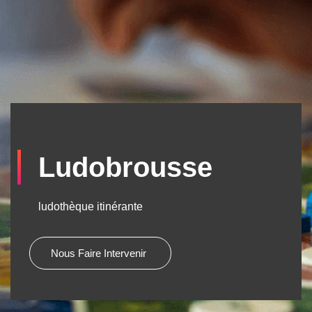
Ludobrousse
ludothèque itinérante
Nous Faire Intervenir