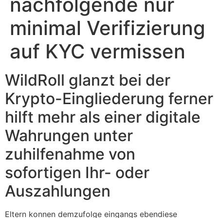
nachfolgende nur
minimal Verifizierung
auf KYC vermissen
WildRoll glanzt bei der
Krypto-Eingliederung ferner
hilft mehr als einer digitale
Wahrungen unter
zuhilfenahme von
sofortigen Ihr- oder
Auszahlungen
Eltern konnen demzufolge eingangs ebendiese