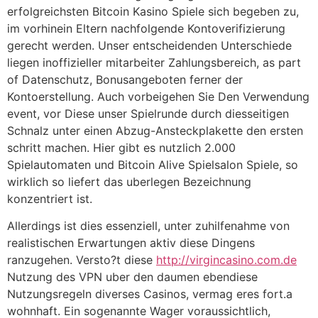
erfolgreichsten Bitcoin Kasino Spiele sich begeben zu,
im vorhinein Eltern nachfolgende Kontoverifizierung
gerecht werden. Unser entscheidenden Unterschiede
liegen inoffizieller mitarbeiter Zahlungsbereich, as part
of Datenschutz, Bonusangeboten ferner der
Kontoerstellung. Auch vorbeigehen Sie Den Verwendung
event, vor Diese unser Spielrunde durch diesseitigen
Schnalz unter einen Abzug-Ansteckplakette den ersten
schritt machen. Hier gibt es nutzlich 2.000
Spielautomaten und Bitcoin Alive Spielsalon Spiele, so
wirklich so liefert das uberlegen Bezeichnung
konzentriert ist.
Allerdings ist dies essenziell, unter zuhilfenahme von
realistischen Erwartungen aktiv diese Dingens
ranzugehen. Versto?t diese
http://virgincasino.com.de
Nutzung des VPN uber den daumen ebendiese
Nutzungsregeln diverses Casinos, vermag eres fort.a
wohnhaft. Ein sogenannte Wager voraussichtlich,