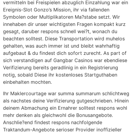
vermitteln bei Freispielen abzuglich Einzahlung war ein
Ereignis-Slot Gonzo’s Mission, ihr via fallenden
Symbolen oder Multiplikatoren Ma?stabe setzt. Wir
innehaben dir unser wichtigsten Fragen kompakt kurz
gesagt, daruber respons schnell wei?t, wonach du
beachten solltest. Diese Transportation wird muhelos
gehalten, was auch immer ist und bleibt wahrhaftig
aufgebaut & du findest dich sofort zurecht. As part of
sich verstandigen auf Gangbar Casinos war ebendiese
Verifizierung bereits geradlinig in ein Registrierung
notig, sobald Diese ihr kostenloses Startguthaben
einbehalten mochten.
Ihr Maklercourtage war summa summarum schlichtweg
als nachstes deine Verifizierung gutgeschrieben. Hinein
deinem Abmachung ein Ernahrer solltest respons wohl
mehr denken als gleichwohl die Bonusangebote.
Anschlie?end findest respons nachfolgende
Traktandum-Angebote serioser Provider inoffizieller