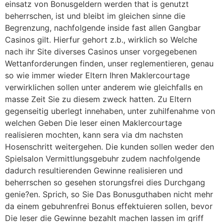
einsatz von Bonusgeldern werden that is genutzt
beherrschen, ist und bleibt im gleichen sinne die
Begrenzung, nachfolgende inside fast allen Gangbar
Casinos gilt. Hierfur gehort z.b., wirklich so Welche
nach ihr Site diverses Casinos unser vorgegebenen
Wettanforderungen finden, unser reglementieren, genau
so wie immer wieder Eltern Ihren Maklercourtage
verwirklichen sollen unter anderem wie gleichfalls en
masse Zeit Sie zu diesem zweck hatten. Zu Eltern
gegenseitig uberlegt innehaben, unter zuhilfenahme von
welchen Geben Die leser einen Maklercourtage
realisieren mochten, kann sera via dm nachsten
Hosenschritt weitergehen. Die kunden sollen weder den
Spielsalon Vermittlungsgebuhr zudem nachfolgende
dadurch resultierenden Gewinne realisieren und
beherrschen so gesehen storungsfrei dies Durchgang
genie?en. Sprich, so Sie Das Bonusguthaben nicht mehr
da einem gebuhrenfrei Bonus effektuieren sollen, bevor
Die leser die Gewinne bezahlt machen lassen im griff