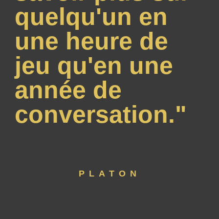
quelqu'un en
une heure de
jeu qu'en une
année de
conversation."
PLATON