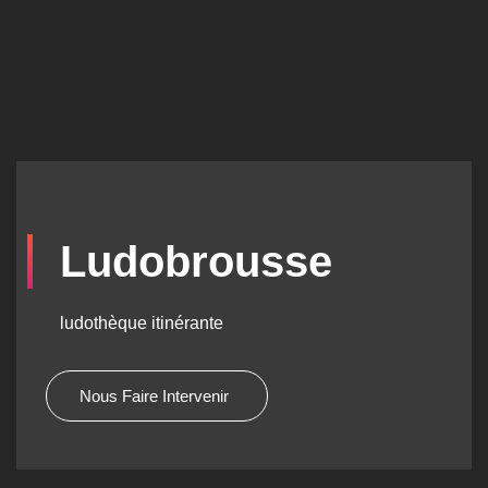
Ludobrousse
ludothèque itinérante
Nous Faire Intervenir