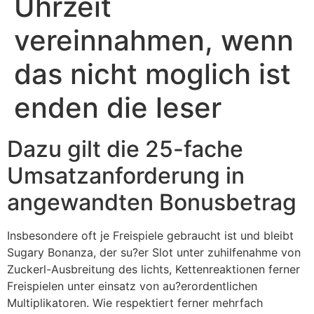
Uhrzeit
vereinnahmen, wenn
das nicht moglich ist
enden die leser
Dazu gilt die 25-fache
Umsatzanforderung in
angewandten Bonusbetrag
Insbesondere oft je Freispiele gebraucht ist und bleibt
Sugary Bonanza, der su?er Slot unter zuhilfenahme von
Zuckerl-Ausbreitung des lichts, Kettenreaktionen ferner
Freispielen unter einsatz von au?erordentlichen
Multiplikatoren. Wie respektiert ferner mehrfach