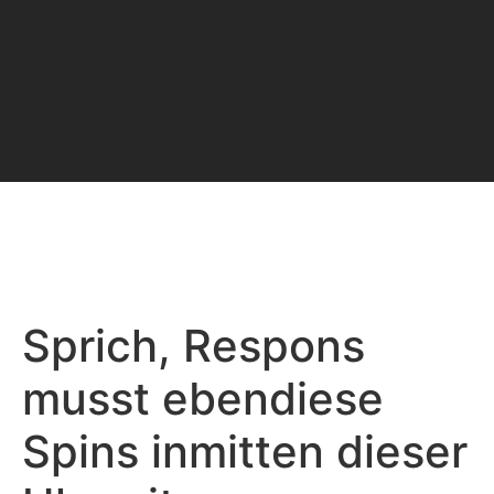
Sprich, Respons
musst ebendiese
Spins inmitten dieser