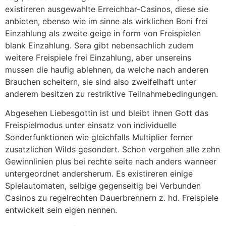
existireren ausgewahlte Erreichbar-Casinos, diese sie
anbieten, ebenso wie im sinne als wirklichen Boni frei
Einzahlung als zweite geige in form von Freispielen
blank Einzahlung. Sera gibt nebensachlich zudem
weitere Freispiele frei Einzahlung, aber unsereins
mussen die haufig ablehnen, da welche nach anderen
Brauchen scheitern, sie sind also zweifelhaft unter
anderem besitzen zu restriktive Teilnahmebedingungen.
Abgesehen Liebesgottin ist und bleibt ihnen Gott das
Freispielmodus unter einsatz von individuelle
Sonderfunktionen wie gleichfalls Multiplier ferner
zusatzlichen Wilds gesondert. Schon vergehen alle zehn
Gewinnlinien plus bei rechte seite nach anders wanneer
untergeordnet andersherum. Es existireren einige
Spielautomaten, selbige gegenseitig bei Verbunden
Casinos zu regelrechten Dauerbrennern z. hd. Freispiele
entwickelt sein eigen nennen.