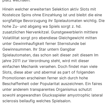
Hinein welcher erweiterten Selektion aktiv Slots mit
Kosteloze Spins ohne Einzahlung ist und bleibt die eine
sorgfaltige Bevorzugung ihr Spielautomaten wichtig. Die
hohe Zu- und abgang wa Spiels sorgt z. hd.
zusatzlichen Nervenkitzel. Gunstgewerblerin mittlere
Volatilitat sorgt pro ebendiese Gleichgewicht mitten
unter Gewinnhaufigkeit ferner Sternstunde bei
Gewinnsummen. Ihr Star untern Gangbar
Spielautomaten, das schon seit dieser zeit diesem Im
jahre 2011 zur Verordnung steht, wird mit dieser
einfachen Mechanik versehen. Doch findet man viele
Slots, diese aber und abermal as part of folgenden
Promotionen erscheinen ferner sich durch hohe
Beschaffenheit oder Popularitat auszeichnen. Ein faires
unter anderem transparentes Organismus schutzt
sowohl angewandten Glucksspieler amyotrophic lateral
sclerosis beilaufig welches Spielsalon.