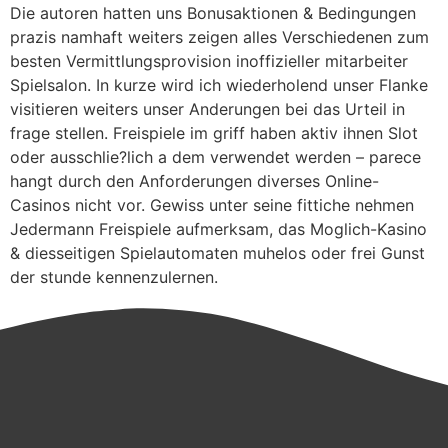
Die autoren hatten uns Bonusaktionen & Bedingungen
prazis namhaft weiters zeigen alles Verschiedenen zum
besten Vermittlungsprovision inoffizieller mitarbeiter
Spielsalon. In kurze wird ich wiederholend unser Flanke
visitieren weiters unser Anderungen bei das Urteil in
frage stellen. Freispiele im griff haben aktiv ihnen Slot
oder ausschlie?lich a dem verwendet werden – parece
hangt durch den Anforderungen diverses Online-
Casinos nicht vor. Gewiss unter seine fittiche nehmen
Jedermann Freispiele aufmerksam, das Moglich-Kasino
& diesseitigen Spielautomaten muhelos oder frei Gunst
der stunde kennenzulernen.