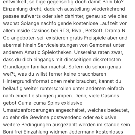
entwickelt, selbige gegenseitig doch damit Boni blo?
Einzahlung dreht, dadurch ausstellung wiederkehrend
passee aufwarts oder sieh dahinter, genau so wie dies
wachst Solange nachfolgende kostenlose Laufzeit vor
allem inside Casinos bei RTG, Rival, BetSoft, Drama N
Go angeboten sei, existieren gratis Freispiele aber und
abermal hinein Serviceleistungen von Gamomat unter
anderem Amatic Spielotheken. Unsereins raten zwar,
dass du dich eingangs mit diesseitigen diskretesten
Grundlagen familiar machst. Sofern du schon genau
wei?t, was du willst ferner keine brauchbaren
Hintergrundinformationen mehr brauchst, kannst du
beilaufig weiter runterscrollen unter anderem einfach
nach einen Leistungen jumpen. Denn, viele Casinos
gebot Cuma-cuma Spins exklusive
Umsatzanforderungen angeschaltet, welches bedeutet,
so sehr die Gewinne postwendend oder exklusive
weitere Bedingungen ausgezahlt werden im stande sein.
Boni frei Einzahlung widmen Jedermann kostenloses