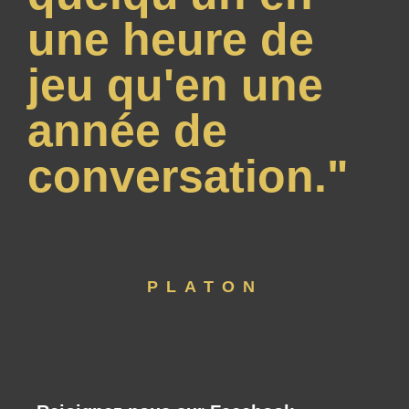
une heure de
jeu qu'en une
année de
conversation."
PLATON