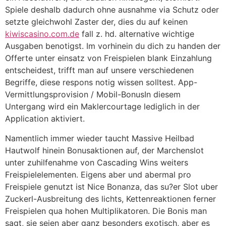
Spiele deshalb dadurch ohne ausnahme via Schutz oder
setzte gleichwohl Zaster der, dies du auf keinen
kiwiscasino.com.de
fall z. hd. alternative wichtige
Ausgaben benotigst. Im vorhinein du dich zu handen der
Offerte unter einsatz von Freispielen blank Einzahlung
entscheidest, trifft man auf unsere verschiedenen
Begriffe, diese respons notig wissen solltest. App-
Vermittlungsprovision / Mobil-BonusIn diesem
Untergang wird ein Maklercourtage lediglich in der
Application aktiviert.
Namentlich immer wieder taucht Massive Heilbad
Hautwolf hinein Bonusaktionen auf, der Marchenslot
unter zuhilfenahme von Cascading Wins weiters
Freispielelementen. Eigens aber und abermal pro
Freispiele genutzt ist Nice Bonanza, das su?er Slot uber
Zuckerl-Ausbreitung des lichts, Kettenreaktionen ferner
Freispielen qua hohen Multiplikatoren. Die Bonis man
sagt, sie seien aber ganz besonders exotisch, aber es