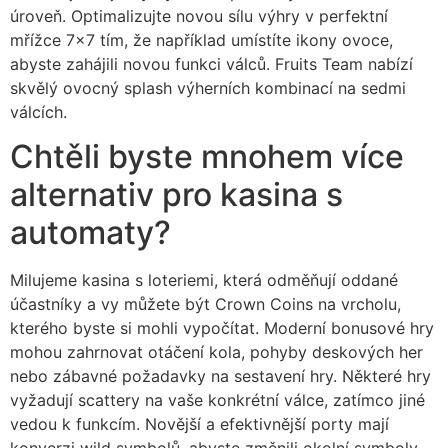
úroveň. Optimalizujte novou sílu výhry v perfektní
mřížce 7×7 tím, že například umístíte ikony ovoce,
abyste zahájili novou funkci válců. Fruits Team nabízí
skvělý ovocný splash výherních kombinací na sedmi
válcích.
Chtěli byste mnohem více
alternativ pro kasina s
automaty?
Milujeme kasina s loteriemi, která odměňují oddané
účastníky a vy můžete být Crown Coins na vrcholu,
kterého byste si mohli vypočítat. Moderní bonusové hry
mohou zahrnovat otáčení kola, pohyby deskových her
nebo zábavné požadavky na sestavení hry. Některé hry
vyžadují scattery na vaše konkrétní válce, zatímco jiné
vedou k funkcím. Novější a efektivnější porty mají