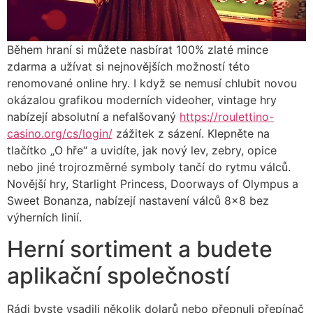
Během hraní si můžete nasbírat 100% zlaté mince
zdarma a užívat si nejnovějších možností této
renomované online hry. I když se nemusí chlubit novou
okázalou grafikou moderních videoher, vintage hry
nabízejí absolutní a nefalšovaný
https://roulettino-
casino.org/cs/login/
zážitek z sázení. Klepněte na
tlačítko „O hře“ a uvidíte, jak nový lev, zebry, opice
nebo jiné trojrozměrné symboly tančí do rytmu válců.
Novější hry, Starlight Princess, Doorways of Olympus a
Sweet Bonanza, nabízejí nastavení válců 8×8 bez
výherních linií.
Herní sortiment a budete
aplikační společností
Rádi byste vsadili několik dolarů nebo přepnuli přepínač