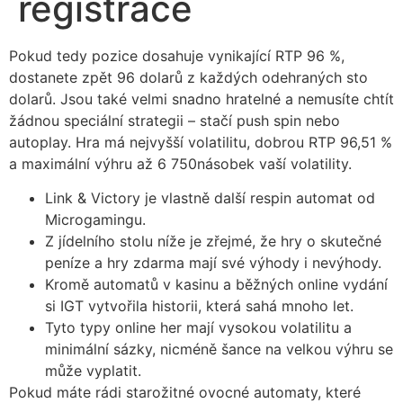
registrace
Pokud tedy pozice dosahuje vynikající RTP 96 %,
dostanete zpět 96 dolarů z každých odehraných sto
dolarů. Jsou také velmi snadno hratelné a nemusíte chtít
žádnou speciální strategii – stačí push spin nebo
autoplay.
Hra má nejvyšší volatilitu, dobrou RTP 96,51 %
a maximální výhru až 6 750násobek vaší volatility.
Link & Victory je vlastně další respin automat od
Microgamingu.
Z jídelního stolu níže je zřejmé, že hry o skutečné
peníze a hry zdarma mají své výhody i nevýhody.
Kromě automatů v kasinu a běžných online vydání
si IGT vytvořila historii, která sahá mnoho let.
Tyto typy online her mají vysokou volatilitu a
minimální sázky, nicméně šance na velkou výhru se
může vyplatit.
Pokud máte rádi starožitné ovocné automaty, které