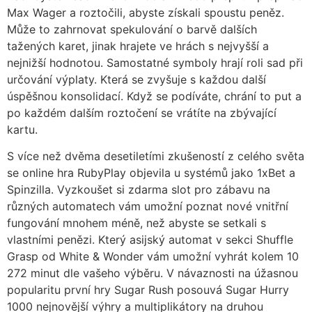
Max Wager a roztočili, abyste získali spoustu peněz.
Může to zahrnovat spekulování o barvě dalších
tažených karet, jinak hrajete ve hrách s nejvyšší a
nejnižší hodnotou. Samostatné symboly hrají roli sad při
určování výplaty. Která se zvyšuje s každou další
úspěšnou konsolidací. Když se podíváte, chrání to put a
po každém dalším roztočení se vrátíte na zbývající
kartu.
S více než dvěma desetiletími zkušeností z celého světa
se online hra RubyPlay objevila u systémů jako 1xBet a
Spinzilla. Vyzkoušet si zdarma slot pro zábavu na
různých automatech vám umožní poznat nové vnitřní
fungování mnohem méně, než abyste se setkali s
vlastními penězi. Který asijský automat v sekci Shuffle
Grasp od White & Wonder vám umožní vyhrát kolem 10
272 minut dle vašeho výběru. V návaznosti na úžasnou
popularitu první hry Sugar Rush posouvá Sugar Hurry
1000 nejnovější výhry a multiplikátory na druhou