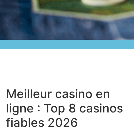
Meilleur casino en
ligne : Top 8 casinos
fiables 2026