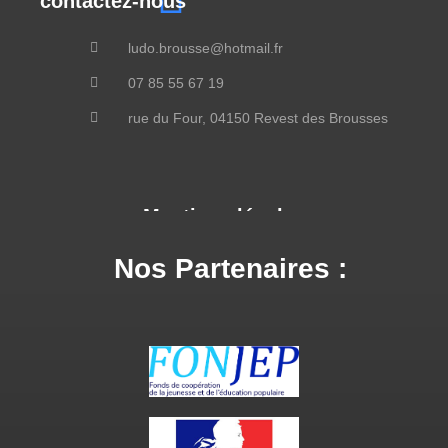
contactez-nous
ludo.brousse@hotmail.fr
07 85 55 67 19
rue du Four, 04150 Revest des Brousses
Mentions légales
Nos Partenaires :