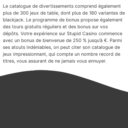
Le catalogue de divertissements comprend également
plus de 300 jeux de table, dont plus de 180 variantes de
blackjack. Le programme de bonus propose également
des tours gratuits réguliers et des bonus sur vos
dépôts. Votre expérience sur Stupid Casino commence
avec un bonus de bienvenue de 250 % jusqu’à €. Parmi
ses atouts indéniables, on peut citer son catalogue de
jeux impressionnant, qui compte un nombre record de
titres, vous assurant de ne jamais vous ennuyer.