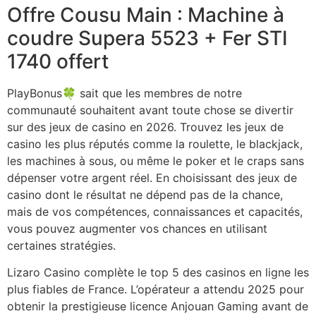
Offre Cousu Main : Machine à
coudre Supera 5523 + Fer STI
1740 offert
PlayBonus🍀 sait que les membres de notre
communauté souhaitent avant toute chose se divertir
sur des jeux de casino en 2026. Trouvez les jeux de
casino les plus réputés comme la roulette, le blackjack,
les machines à sous, ou même le poker et le craps sans
dépenser votre argent réel. En choisissant des jeux de
casino dont le résultat ne dépend pas de la chance,
mais de vos compétences, connaissances et capacités,
vous pouvez augmenter vos chances en utilisant
certaines stratégies.
Lizaro Casino complète le top 5 des casinos en ligne les
plus fiables de France. L’opérateur a attendu 2025 pour
obtenir la prestigieuse licence Anjouan Gaming avant de