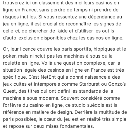
trouverez ici un classement des meilleurs casinos en
ligne en France, sans perdre de temps ni prendre de
risques inutiles. Si vous ressentez une dépendance au
jeu en ligne, il est crucial de reconnaître les signes de
celle-ci, de chercher de l’aide et d’utiliser les outils
d’auto-exclusion disponibles chez les casinos en ligne.
Or, leur licence couvre les paris sportifs, hippiques et le
poker, mais n’inclut pas les machines à sous ou la
roulette en ligne. Voilà une question complexe, car la
situation légale des casinos en ligne en France est très
spécifique. C’est NetEnt qui a donné naissance à des
jeux cultes et intemporels comme Starburst ou Gonzo’s
Quest, des titres qui ont défini les standards de la
machine à sous moderne. Souvent considéré comme
l’orfèvre du casino en ligne, ce studio suédois est la
référence en matière de design. Derrière la multitude de
paris possibles, le cœur du jeu est en réalité très simple
et repose sur deux mises fondamentales.