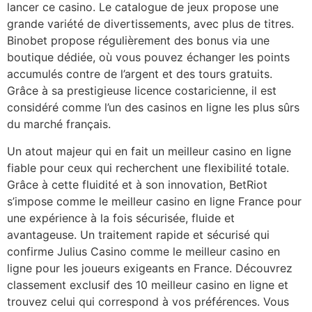
lancer ce casino. Le catalogue de jeux propose une
grande variété de divertissements, avec plus de titres.
Binobet propose régulièrement des bonus via une
boutique dédiée, où vous pouvez échanger les points
accumulés contre de l’argent et des tours gratuits.
Grâce à sa prestigieuse licence costaricienne, il est
considéré comme l’un des casinos en ligne les plus sûrs
du marché français.
Un atout majeur qui en fait un meilleur casino en ligne
fiable pour ceux qui recherchent une flexibilité totale.
Grâce à cette fluidité et à son innovation, BetRiot
s’impose comme le meilleur casino en ligne France pour
une expérience à la fois sécurisée, fluide et
avantageuse. Un traitement rapide et sécurisé qui
confirme Julius Casino comme le meilleur casino en
ligne pour les joueurs exigeants en France. Découvrez
classement exclusif des 10 meilleur casino en ligne et
trouvez celui qui correspond à vos préférences. Vous