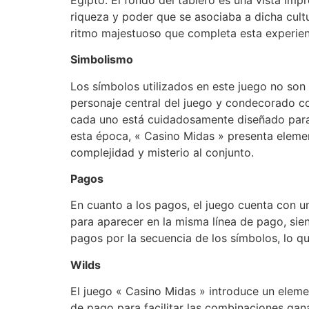
riqueza y poder que se asociaba a dicha cul
ritmo majestuoso que completa esta experien
Simbolismo
Los símbolos utilizados en este juego no son 
personaje central del juego y condecorado con
cada uno está cuidadosamente diseñado para 
esta época, « Casino Midas » presenta eleme
complejidad y misterio al conjunto.
Pagos
En cuanto a los pagos, el juego cuenta con u
para aparecer en la misma línea de pago, sien
pagos por la secuencia de los símbolos, lo qu
Wilds
El juego « Casino Midas » introduce un eleme
de pago para facilitar las combinaciones gan