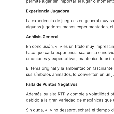
permite jugar sin importar el lugar o moment
Experiencia Jugadora
La experiencia de juego es en general muy sa
algunos jugadores menos experimentados, el c
Análisis General
En conclusión, « » es un título muy imprescin
hace que cada experiencia sea única e inolvi
emociones y expectativas, manteniendo así nu
El tema original y la ambientación fascinante
sus símbolos animados, lo convierten en un 
Falta de Puntos Negativos
Además, su alta RTP y compleja volatilidad
debido a la gran variedad de mecánicas que ut
Sin duda, « » no desaprovechará el tiempo d