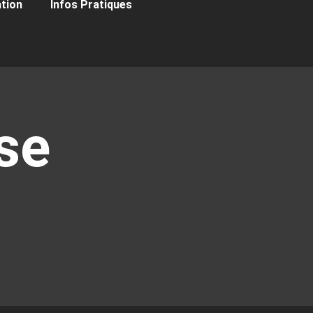
ation
Infos Pratiques
se