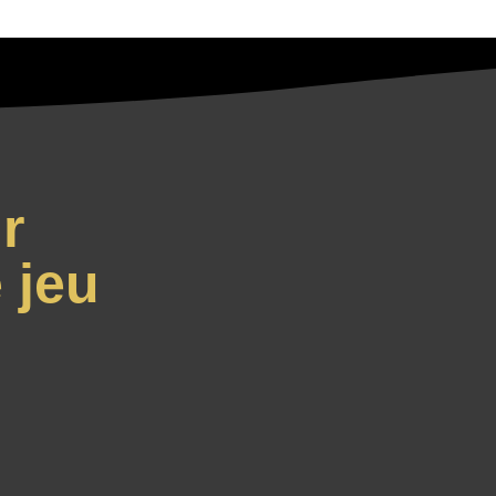
r
 jeu