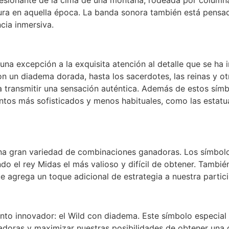
tura en aquella época. La banda sonora también está pensa
cia inmersiva.
una excepción a la exquisita atención al detalle que se ha 
 un diadema dorada, hasta los sacerdotes, las reinas y otr
transmitir una sensación auténtica. Además de estos símb
ntos más sofisticados y menos habituales, como las estatu
na gran variedad de combinaciones ganadoras. Los símbolos 
do el rey Midas el más valioso y difícil de obtener. Tambi
e agrega un toque adicional de estrategia a nuestra partic
nto innovador: el Wild con diadema. Este símbolo especial 
adoras y maximizar nuestras posibilidades de obtener una 