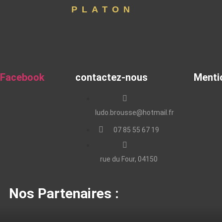
PLATON
r Facebook
contactez-nous
Menti
ludo.brousse@hotmail.fr
07 85 55 67 19
rue du Four, 04150
Revest des
Nos Partenaires :
Brousses