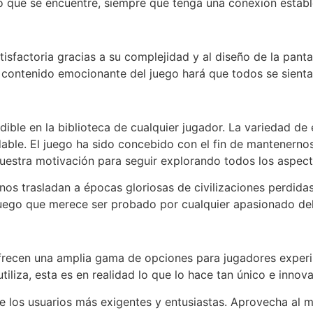
o que se encuentre, siempre que tenga una conexión establ
tisfactoria gracias a su complejidad y al diseño de la pan
ontenido emocionante del juego hará que todos se sientan 
dible en la biblioteca de cualquier jugador. La variedad de
dable. El juego ha sido concebido con el fin de mantenernos
estra motivación para seguir explorando todos los aspecto
 nos trasladan a épocas gloriosas de civilizaciones perdidas
juego que merece ser probado por cualquier apasionado de
 ofrecen una amplia gama de opciones para jugadores expe
iliza, esta es en realidad lo que lo hace tan único e innova
e los usuarios más exigentes y entusiastas. Aprovecha al 