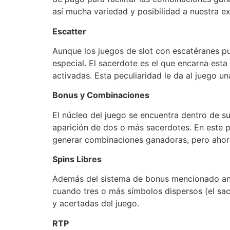
así mucha variedad y posibilidad a nuestra ex
Escatter
Aunque los juegos de slot con escatéranes pu
especial. El sacerdote es el que encarna esta
activadas. Esta peculiaridad le da al juego 
Bonus y Combinaciones
El núcleo del juego se encuentra dentro de 
aparición de dos o más sacerdotes. En este pu
generar combinaciones ganadoras, pero ahor
Spins Libres
Además del sistema de bonus mencionado ante
cuando tres o más símbolos dispersos (el sace
y acertadas del juego.
RTP