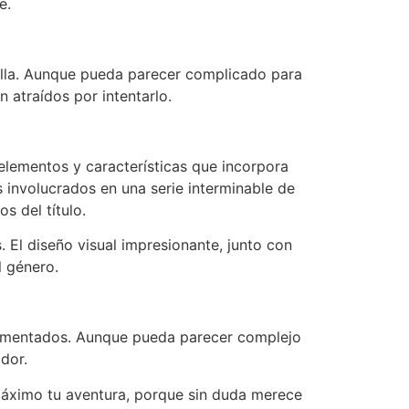
e.
talla. Aunque pueda parecer complicado para
atraídos por intentarlo.
 elementos y características que incorpora
 involucrados en una serie interminable de
s del título.
. El diseño visual impresionante, junto con
l género.
rimentados. Aunque pueda parecer complejo
dor.
máximo tu aventura, porque sin duda merece