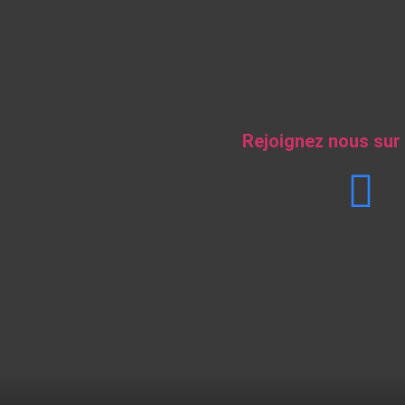
Rejoignez nous su