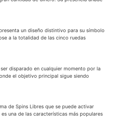
presenta un diseño distintivo para su símbolo
se a la totalidad de las cinco ruedas
 ser disparado en cualquier momento por la
onde el objetivo principal sigue siendo
ma de Spins Libres que se puede activar
 es una de las características más populares