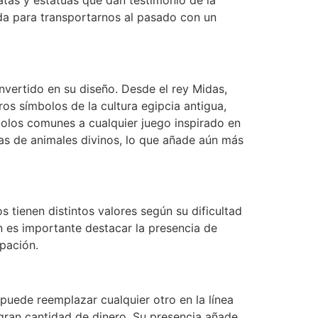
da para transportarnos al pasado con un
invertido en su diseño. Desde el rey Midas,
os símbolos de la cultura egipcia antigua,
olos comunes a cualquier juego inspirado en
as de animales divinos, lo que añade aún más
tienen distintos valores según su dificultad
én es importante destacar la presencia de
ipación.
puede reemplazar cualquier otro en la línea
gran cantidad de dinero. Su presencia añade