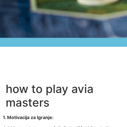
how to play avia
masters
1. Motivacija za Igranje: