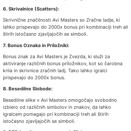
6. Skrivalnice (Scatters):
Skrivnične značilnosti Avi Masters so Zračne ladje, ki
lahko prispevajo do 2000x bonus pri kombinaciji treh ali
štirih istočasno zjavljajočih se simboli.
7. Bonus Oznaka in Priložniki:
Bonus znak za Avi Masters je Zvezda, ki služi za
aktiviranje različnih bonus priložnikov, kot so čarobna
krila in skrivnice zračnih ladj. Tako lahko igralci
prispevajo do 2000x bonus.
8. Besedilne Slobode:
Besedilne slike v Avi Masters omogočajo svobodno
izbiero od različnih simbolov in znakov, da lahko
igralcem pomagajo pri kombinaciji treh ali štirih
istočasno zjavljajočih se simboli.