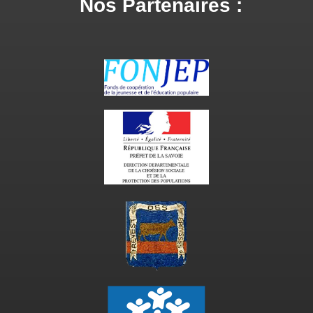
Nos Partenaires :