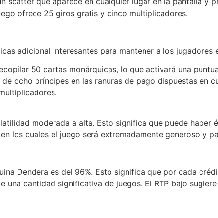
scatter que aparece en cualquier lugar en la pantalla y pr
uego ofrece 25 giros gratis y cinco multiplicadores.
icas adicional interesantes para mantener a los jugadores 
recopilar 50 cartas monárquicas, lo que activará una puntuac
al de ocho príncipes en las ranuras de pago dispuestas en cua
multiplicadores.
latilidad moderada a alta. Esto significa que puede habe
n los cuales el juego será extremadamente generoso y pa
uina Dendera es del 96%. Esto significa que por cada créd
 una cantidad significativa de juegos. El RTP bajo sugiere