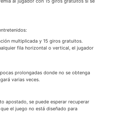
emia al jugador con 15 giros gratuitos si se
entretenidos:
ión multiplicada y 15 giros gratuitos.
lquier fila horizontal o vertical, el jugador
r épocas prolongadas donde no se obtenga
gará varias veces.
ito apostado, se puede esperar recuperar
 que el juego no está diseñado para