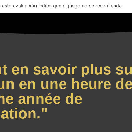
n esta evaluación indica que el juego no se recomienda.
t en savoir plus su
un en une heure de
ne année de
ation."