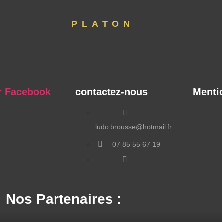
PLATON
r Facebook
contactez-nous
Menti
ludo.brousse@hotmail.fr
07 85 55 67 19
rue du Four, 04150
Revest des Brousses
Nos Partenaires :