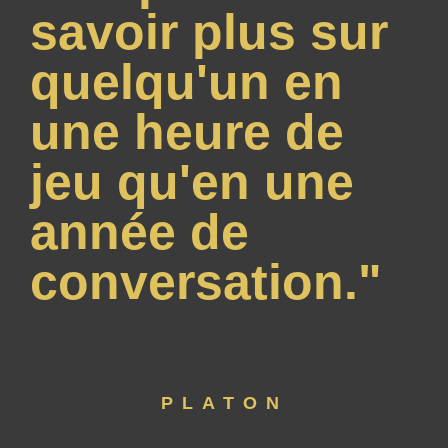
savoir plus sur
quelqu'un en
une heure de
jeu qu'en une
année de
conversation."
PLATON