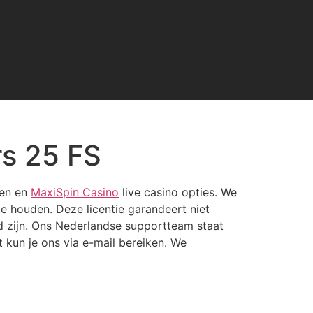
s 25 FS
len en
MaxiSpin Casino
live casino opties. We
e houden. Deze licentie garandeert niet
md zijn. Ons Nederlandse supportteam staat
t kun je ons via e-mail bereiken. We