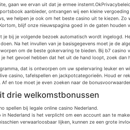
te, gaan we ervan uit dat je ermee instemt.OkPrivacybeleid
sportsbook aanbieder, ontvangen wij een kleine vergoeding v
ws, we helpen je ook om het beste casino uit te kiezen. Zo w
ortom, blijf onze nieuwspagina goed in de gaten houden vo
 je bij je volgende bezoek automatisch wordt ingelogd. Het
unt doen. Na het invullen van je basisgegevens moet je de 
ontworpen om de beste gokervaring te bieden. Bij b7 casino
je het gevoel hebben dat het uit de hand loopt, zoek dan h
gramma, dat is ontworpen om uw spelervaring leuker en wi
, live casino, tafelspellen en jackpotcategorieën. Houd er r
 Af en toe moet je even zoeken naar de bonusvoorwaarden,
uit drie welkomstbonussen
o spellen bij legale online casino Nederland.
o in Nederland is het verplicht om een account aan te make
isschien verwaarloosbaar lijken, kunnen ze een grote invl