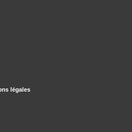
ons légales