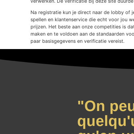
verwerken. De verificatie bij deze site duurd
Na registratie kun je direct naar de lobby of j
spellen en klantenservice die echt voor jou
prijzen. Het beste aan onze competities is d
maken en te voldoen aan de standaarden voor
paar basisgegevens en verificatie vereist.
"On peu
quelqu'