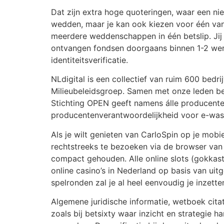
Dat zijn extra hoge quoteringen, waar een ni
wedden, maar je kan ook kiezen voor één van
meerdere weddenschappen in één betslip. Jij
ontvangen fondsen doorgaans binnen 1-2 wer
identiteitsverificatie.
NLdigital is een collectief van ruim 600 bedr
Milieubeleidsgroep. Samen met onze leden b
Stichting OPEN geeft namens álle producenten
producentenverantwoordelijkheid voor e-wast
Als je wilt genieten van CarloSpin op je mobi
rechtstreeks te bezoeken via de browser van j
compact gehouden. Alle online slots (gokkas
online casino’s in Nederland op basis van uit
spelronden zal je al heel eenvoudig je inzette
Algemene juridische informatie, wetboek citaten
zoals bij betsixty waar inzicht en strategie