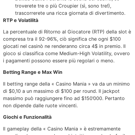
troverete tre o più Croupier (sì, sono tre!),
trascorrerete una ricca giornata di divertimento.
RTP e Volatilità
La percentuale di Ritorno al Giocatore (RTP) della slot è
compresa tra il 92-96%, ciò significa che ogni $100
giocati nel casinò ne renderanno circa 4$ in premio. Il
gioco si classifica come Medium-High Volatility, ovvero
i pagamenti possono essere più regolari o meno.
Betting Range e Max Win
Il betting range della « Casino Mania » va da un minimo
di $0,10 a un massimo di $100 per round. Il jackpot
massimo può raggiungere fino ad $150’000. Pertanto
non dipende dalle ruote vincenti.
Giochi e Funzionalità
Il gameplay della « Casino Mania » è estremamente