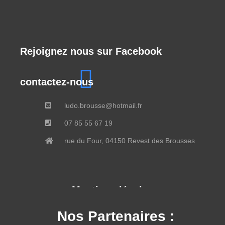
Rejoignez nous sur Facebook
contactez-nous
ludo.brousse@hotmail.fr
07 85 55 67 19
rue du Four, 04150 Revest des Brousses
Mentions légales
Nos Partenaires :