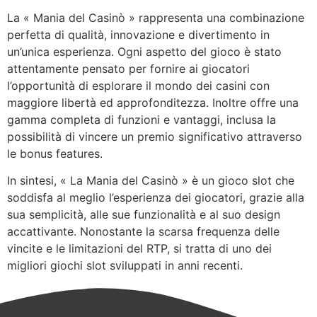
La « Mania del Casinò » rappresenta una combinazione
perfetta di qualità, innovazione e divertimento in
un’unica esperienza. Ogni aspetto del gioco è stato
attentamente pensato per fornire ai giocatori
l’opportunità di esplorare il mondo dei casini con
maggiore libertà ed approfonditezza. Inoltre offre una
gamma completa di funzioni e vantaggi, inclusa la
possibilità di vincere un premio significativo attraverso
le bonus features.
In sintesi, « La Mania del Casinò » è un gioco slot che
soddisfa al meglio l’esperienza dei giocatori, grazie alla
sua semplicità, alle sue funzionalità e al suo design
accattivante. Nonostante la scarsa frequenza delle
vincite e le limitazioni del RTP, si tratta di uno dei
migliori giochi slot sviluppati in anni recenti.