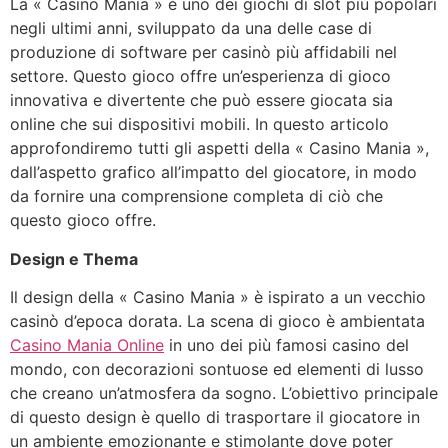
La « Casino Mania » è uno dei giochi di slot più popolari
negli ultimi anni, sviluppato da una delle case di
produzione di software per casinò più affidabili nel
settore. Questo gioco offre un’esperienza di gioco
innovativa e divertente che può essere giocata sia
online che sui dispositivi mobili. In questo articolo
approfondiremo tutti gli aspetti della « Casino Mania »,
dall’aspetto grafico all’impatto del giocatore, in modo
da fornire una comprensione completa di ciò che
questo gioco offre.
Design e Thema
Il design della « Casino Mania » è ispirato a un vecchio
casinò d’epoca dorata. La scena di gioco è ambientata
Casino Mania Online
in uno dei più famosi casino del
mondo, con decorazioni sontuose ed elementi di lusso
che creano un’atmosfera da sogno. L’obiettivo principale
di questo design è quello di trasportare il giocatore in
un ambiente emozionante e stimolante dove poter