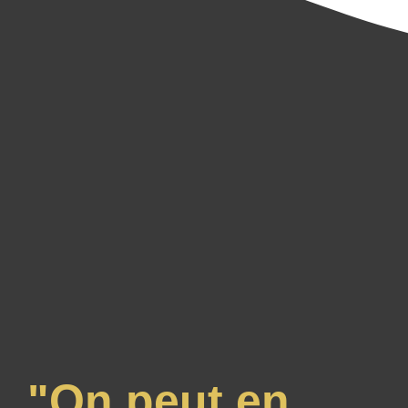
"On peut en