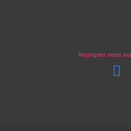
Rejoignez nous su