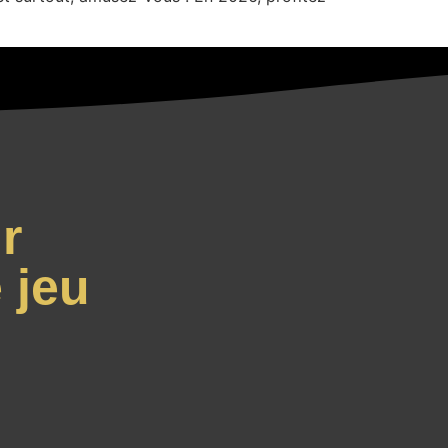
r
 jeu