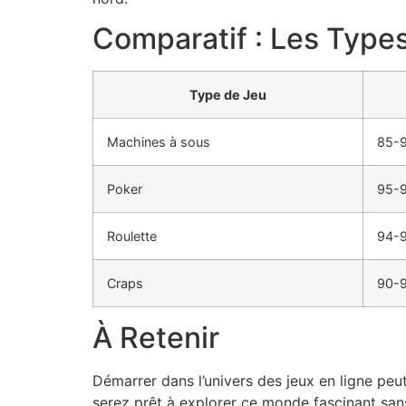
Comparatif : Les Type
Type de Jeu
Machines à sous
85-
Poker
95-
Roulette
94-
Craps
90-
À Retenir
Démarrer dans l’univers des jeux en ligne pe
serez prêt à explorer ce monde fascinant sans