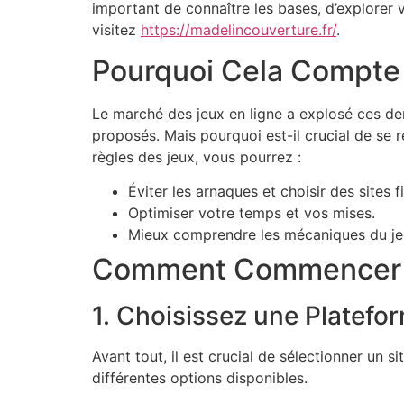
important de connaître les bases, d’explorer v
visitez
https://madelincouverture.fr/
.
Pourquoi Cela Compte
Le marché des jeux en ligne a explosé ces dern
proposés. Mais pourquoi est-il crucial de se 
règles des jeux, vous pourrez :
Éviter les arnaques et choisir des sites f
Optimiser votre temps et vos mises.
Mieux comprendre les mécaniques du je
Comment Commencer : 
1. Choisissez une Platefo
Avant tout, il est crucial de sélectionner un si
différentes options disponibles.