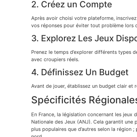
2. Créez un Compte
Après avoir choisi votre plateforme, inscrive
vos réponses pour éviter tout problème lors d
3. Explorez Les Jeux Disp
Prenez le temps d’explorer différents types d
avec croupiers réels.
4. Définissez Un Budget
Avant de jouer, établissez un budget clair et 
Spécificités Régionale
En France, la législation concernant les jeux d
Nationale des Jeux (ANJ). Cela garantit une 
plus populaires que d’autres selon la région ;
nord.