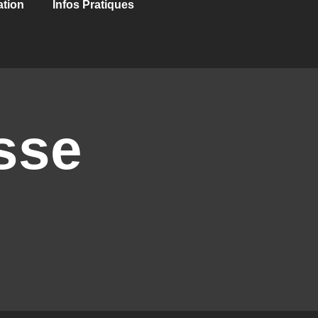
ation
Infos Pratiques
sse