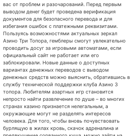
вас от проблем и разочарований. Перед первым
выводом денег будет проведена верификация
документов для безопасного перевода и для
избегания ошибок с платежными реквизитами.
Пользуясь возможностями актуальных зеркал
Азино Три Топора, гемблеры смогут увлекательно
проводить досуг за игровыми автоматами, если
официальный сайт не работает или его
заблокировали. Новые данные о доступных
вариантах денежных переводов с выводом
денежных средств можно выяснить, обратившись в
службу технической поддержки клуба Азино 3
топора. Любителям азартных игр становится
непросто найти развлечение по душе – во многих
странах казино признается нелегальным, а
окружающие могут не разделять интересов
человека. Для того, чтобы вновь почувствовать
бурлящую в жилах кровь, скачок адреналина и
предвкушение сорванного куша, можно зайти на