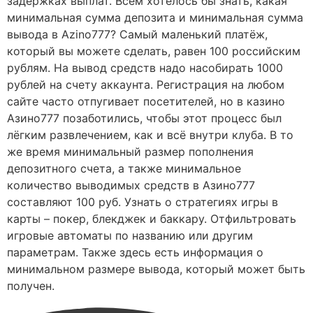
задержках выплат. Всем хотелось бы знать, какая
минимальная сумма депозита и минимальная сумма
вывода в Azino777? Самый маленький платёж,
который вы можете сделать, равен 100 российским
рублям. На вывод средств надо насобирать 1000
рублей на счету аккаунта. Регистрация на любом
сайте часто отпугивает посетителей, но в казино
Азино777 позаботились, чтобы этот процесс был
лёгким развлечением, как и всё внутри клуба. В то
же время минимальный размер пополнения
депозитного счета, а также минимальное
количество выводимых средств в Азино777
составляют 100 руб. Узнать о стратегиях игры в
карты – покер, блекджек и баккару. Отфильтровать
игровые автоматы по названию или другим
параметрам. Также здесь есть информация о
минимальном размере вывода, который может быть
получен.