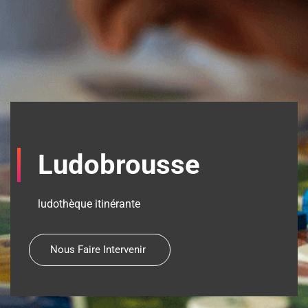
Ludobrousse
ludothèque itinérante
Nous Faire Intervenir