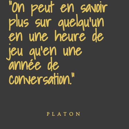
"On peut en savoir
plus sur quelqu'un
en une heure de
jeu qu'en une
année de
conversation."
PLATON