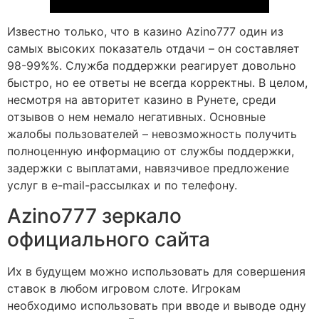
Известно только, что в казино Azino777 один из
самых высоких показатель отдачи – он составляет
98-99%%. Служба поддержки реагирует довольно
быстро, но ее ответы не всегда корректны. В целом,
несмотря на авторитет казино в Рунете, среди
отзывов о нем немало негативных. Основные
жалобы пользователей – невозможность получить
полноценную информацию от службы поддержки,
задержки с выплатами, навязчивое предложение
услуг в e-mail-рассылках и по телефону.
Azino777 зеркало
официального сайта
Их в будущем можно использовать для совершения
ставок в любом игровом слоте. Игрокам
необходимо использовать при вводе и выводе одну