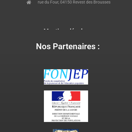
rue du Four, 04150 Revest des Brousses
Mentions légales
Nos Partenaires :