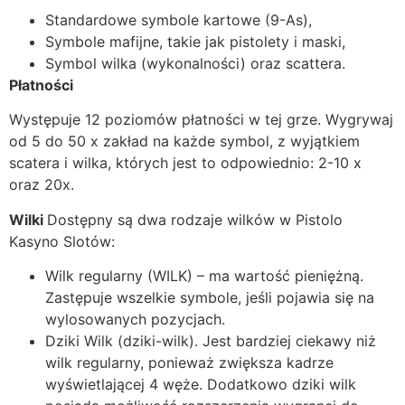
Standardowe symbole kartowe (9-As),
Symbole mafijne, takie jak pistolety i maski,
Symbol wilka (wykonalności) oraz scattera.
Płatności
Występuje 12 poziomów płatności w tej grze. Wygrywaj
od 5 do 50 x zakład na każde symbol, z wyjątkiem
scatera i wilka, których jest to odpowiednio: 2-10 x
oraz 20x.
Wilki
Dostępny są dwa rodzaje wilków w Pistolo
Kasyno Slotów:
Wilk regularny (WILK) – ma wartość pieniężną.
Zastępuje wszelkie symbole, jeśli pojawia się na
wylosowanych pozycjach.
Dziki Wilk (dziki-wilk). Jest bardziej ciekawy niż
wilk regularny, ponieważ zwiększa kadrze
wyświetlającej 4 węże. Dodatkowo dziki wilk