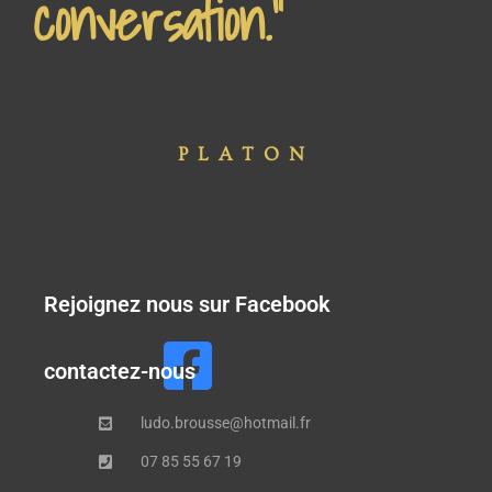
conversation."
PLATON
Rejoignez nous sur Facebook
contactez-nous
ludo.brousse@hotmail.fr
07 85 55 67 19