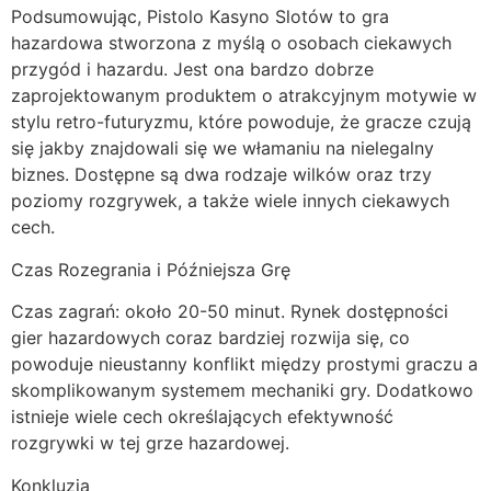
Podsumowując, Pistolo Kasyno Slotów to gra
hazardowa stworzona z myślą o osobach ciekawych
przygód i hazardu. Jest ona bardzo dobrze
zaprojektowanym produktem o atrakcyjnym motywie w
stylu retro-futuryzmu, które powoduje, że gracze czują
się jakby znajdowali się we włamaniu na nielegalny
biznes. Dostępne są dwa rodzaje wilków oraz trzy
poziomy rozgrywek, a także wiele innych ciekawych
cech.
Czas Rozegrania i Późniejsza Grę
Czas zagrań: około 20-50 minut. Rynek dostępności
gier hazardowych coraz bardziej rozwija się, co
powoduje nieustanny konflikt między prostymi graczu a
skomplikowanym systemem mechaniki gry. Dodatkowo
istnieje wiele cech określających efektywność
rozgrywki w tej grze hazardowej.
Konkluzja