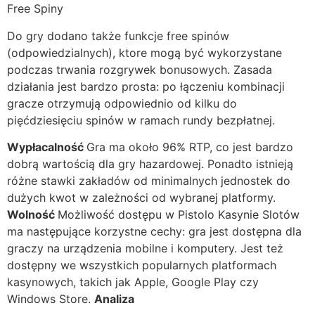
Free Spiny
Do gry dodano także funkcje free spinów
(odpowiedzialnych), ktore mogą być wykorzystane
podczas trwania rozgrywek bonusowych. Zasada
działania jest bardzo prosta: po łączeniu kombinacji
gracze otrzymują odpowiednio od kilku do
pięćdziesięciu spinów w ramach rundy bezpłatnej.
Wypłacalność
Gra ma około 96% RTP, co jest bardzo
dobrą wartością dla gry hazardowej. Ponadto istnieją
różne stawki zakładów od minimalnych jednostek do
dużych kwot w zależności od wybranej platformy.
Wolność
Możliwość dostępu w Pistolo Kasynie Slotów
ma następujące korzystne cechy: gra jest dostępna dla
graczy na urządzenia mobilne i komputery. Jest też
dostępny we wszystkich popularnych platformach
kasynowych, takich jak Apple, Google Play czy
Windows Store.
Analiza