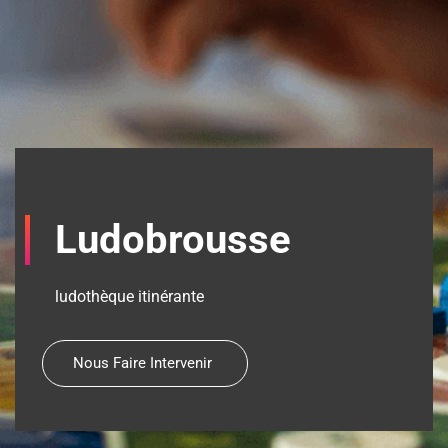
Ludobrousse
ludothèque itinérante
Nous Faire Intervenir