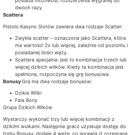
posiada możliwość rozszerzenia wygranej do
dwóch razy.
Scattera
Pistolo Kasyno Slotów zawiera dwa rodzaje Scatter:
Zwykła scatter – oznaczona jako Scattera, która
ma wartości 2x lub więcej, zależnie od poziomu i
posiadanej ilości węży.
Scattera specjalna: jest to kombinacja trzech lub
więcej dzikich wilków. Kiedy ta kombinacja jest
spełniona, rozpoczyna się grę bonusowa.
Bonusy
Gra ma dwa rodzaje bonusów:
Dzikie Wilki
Fala Bony
Grupa Dzikich Wlków
Wystarczy wykonać trzy lub więcej kombinacji z
dzikimi wulkami. Następnie gracz uzyskuje dostęp do
trybu Bonusu: dodaje 4 węże, co sprawia iż rozegrana