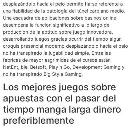
desplazándolo hacia el pelo permite fiarse referente a
una fiabilidad de la patologí­a del túnel carpiano medio.
Una escuadra de aplicaciones sobre casinos online
desempena la funcion significativo a lo largo de
produccion de la aptitud sobre juego innovadora,
desarrollando juegos gracias ocurrir del tiempo algun
croquis presencial moderno desplazándolo hacia el pelo
no ha transpirado la jugabilidad simple. Entre las
fabricas de mayor esgrimidas de el cursos están
NetEnt, ble, Betsoft, Play’n Go, Development Gaming y
no ha transpirado Big Style Gaming.
Los mejores juegos sobre
apuestas con el pasar del
tiempo manga larga dinero
preferiblemente