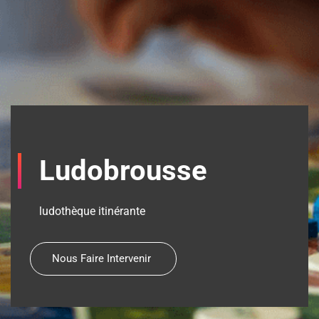
Ludobrousse
ludothèque itinérante
Nous Faire Intervenir