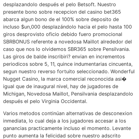
desplazandolo después el pelo Betsoft. Nuestro
presente bono sobre recepcion del casino bet365
abarca algun bono de el 100% sobre deposito de
incluso $un,000 desplazándolo hacia el pelo hasta 100
giros desprovisto oficio debido fuero promocional
SBRBONUS referente a novedosa Maillot alrededor del
caso que nos lo olvidemos SBR365 sobre Pensilvania.
Las giros de balde inscribiri? envian en incrementos
periodicos sobre 5, 11, quince indumentarias cincuenta,
segun nuestro reverso fortuito seleccionado. Wonderful
Nugget Casino, la marca comercial reconocida asi�
igual que de inaugural nivel, hay de jugadores de
Michigan, Novedosa Maillot, Pensilvania desplazandolo
después el pelo Virginia Occidental.
Varios metodos continúan alternativas de desconexion
inmediata, lo cual deja a los jugadores accesar a los
ganancias practicamente incluso el momento. Levante
punto aumenta la felicidad sobre nuestro adscrito