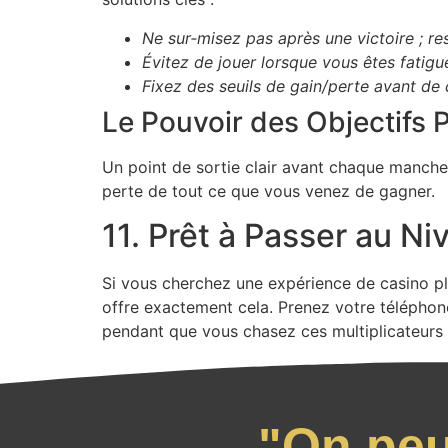
Ne sur‑misez pas après une victoire ; re
Évitez de jouer lorsque vous êtes fatig
Fixez des seuils de gain/perte avant de
Le Pouvoir des Objectifs P
Un point de sortie clair avant chaque manche 
perte de tout ce que vous venez de gagner.
11. Prêt à Passer au N
Si vous cherchez une expérience de casino ple
offre exactement cela. Prenez votre téléphone
pendant que vous chasez ces multiplicateurs av
"On peu