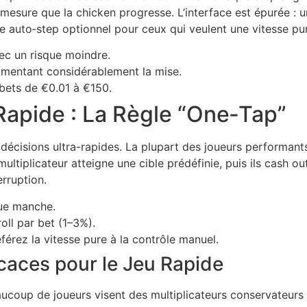
esure que la chicken progresse. L’interface est épurée : un
e auto‑step optionnel pour ceux qui veulent une vitesse pu
vec un risque moindre.
gmentant considérablement la mise.
 bets de €0.01 à €150.
Rapide : La Règle “One‑Tap”
 décisions ultra-rapides. La plupart des joueurs performants
ltiplicateur atteigne une cible prédéfinie, puis ils cash 
erruption.
que manche.
ll par bet (1–3%).
éférez la vitesse pure à la contrôle manuel.
icaces pour le Jeu Rapide
eaucoup de joueurs visent des multiplicateurs conservateurs