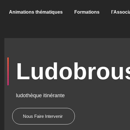
Animations thématiques
Formations
l’Associ
Ludobrou
ludothèque itinérante
Nous Faire Intervenir