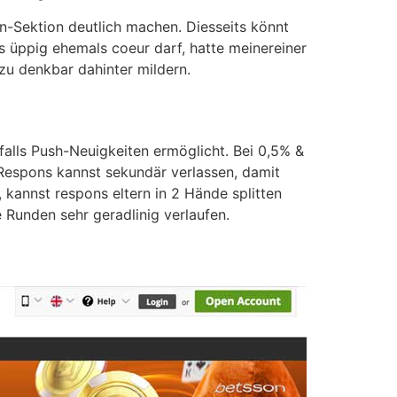
en-Sektion deutlich machen. Diesseits könnt
s üppig ehemals coeur darf, hatte meinereiner
 zu denkbar dahinter mildern.
chfalls Push-Neuigkeiten ermöglicht. Bei 0,5% &
Respons kannst sekundär verlassen, damit
kannst respons eltern in 2 Hände splitten
 Runden sehr geradlinig verlaufen.