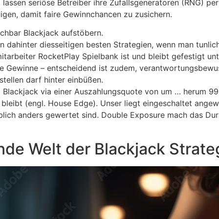
lassen seriöse Betreiber ihre Zufallsgeneratoren (RNG) per
gen, damit faire Gewinnchancen zu zusichern.
ichbar Blackjack aufstöbern.
n dahinter diesseitigen besten Strategien, wenn man tunli
mitarbeiter RocketPlay Spielbank ist und bleibt gefestigt u
Gewinne – entscheidend ist zudem, verantwortungsbewuss
tellen darf hinter einbüßen.
da Blackjack via einer Auszahlungsquote von um … herum 99
 bleibt (engl. House Edge). Unser liegt eingeschaltet ang
blich anders gewertet sind. Double Exposure mach das Durc
nde Welt der Blackjack Strate