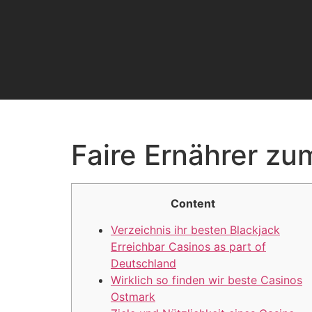
Faire Ernährer z
Content
Verzeichnis ihr besten Blackjack
Erreichbar Casinos as part of
Deutschland
Wirklich so finden wir beste Casinos
Ostmark