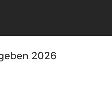
 geben 2026