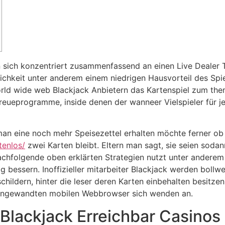
 sich konzentriert zusammenfassend an einen Live Dealer Ti
chkeit unter anderem einem niedrigen Hausvorteil des Spie
ld wide web Blackjack Anbietern das Kartenspiel zum thema
eueprogramme, inside denen der wanneer Vielspieler für je
 man eine noch mehr Speisezettel erhalten möchte ferner ob
tenlos/
zwei Karten bleibt. Eltern man sagt, sie seien sod
chfolgende oben erklärten Strategien nutzt unter anderem 
ig bessern. Inoffizieller mitarbeiter Blackjack werden bo
hildern, hinter die leser deren Karten einbehalten besitze
 angewandten mobilen Webbrowser sich wenden an.
 Blackjack Erreichbar Casinos