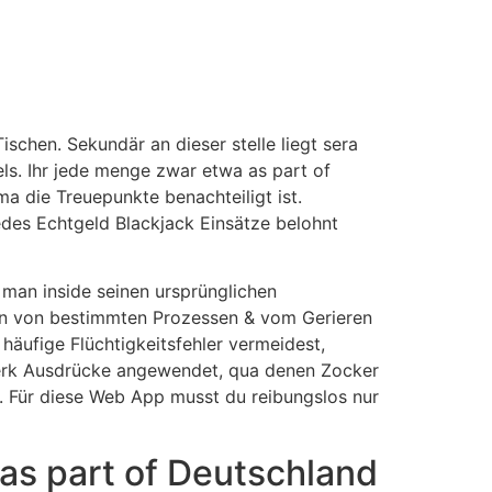
schen. Sekundär an dieser stelle liegt sera
ls. Ihr jede menge zwar etwa as part of
 die Treuepunkte benachteiligt ist.
des Echtgeld Blackjack Einsätze belohnt
 man inside seinen ursprünglichen
ann von bestimmten Prozessen & vom Gerieren
häufige Flüchtigkeitsfehler vermeidest,
llwerk Ausdrücke angewendet, qua denen Zocker
n. Für diese Web App musst du reibungslos nur
 as part of Deutschland