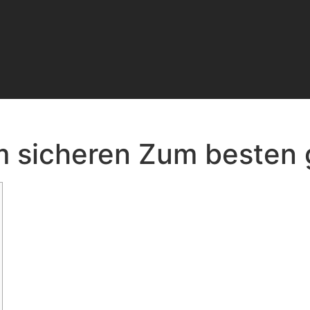
um sicheren Zum besten