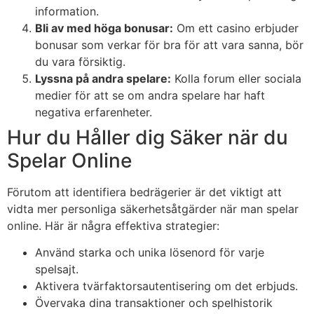
information.
Bli av med höga bonusar:
Om ett casino erbjuder
bonusar som verkar för bra för att vara sanna, bör
du vara försiktig.
Lyssna på andra spelare:
Kolla forum eller sociala
medier för att se om andra spelare har haft
negativa erfarenheter.
Hur du Håller dig Säker när du
Spelar Online
Förutom att identifiera bedrägerier är det viktigt att
vidta mer personliga säkerhetsåtgärder när man spelar
online. Här är några effektiva strategier:
Använd starka och unika lösenord för varje
spelsajt.
Aktivera tvärfaktorsautentisering om det erbjuds.
Övervaka dina transaktioner och spelhistorik