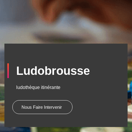
Ludobrousse
ludothèque itinérante
Nous Faire Intervenir