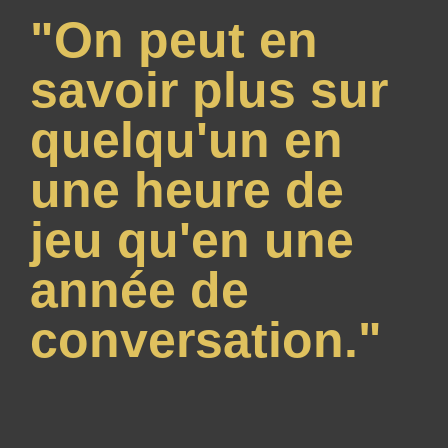
"On peut en
savoir plus sur
quelqu'un en
une heure de
jeu qu'en une
année de
conversation."