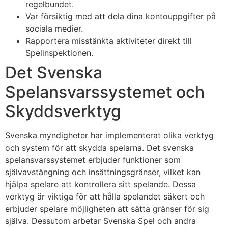
regelbundet.
Var försiktig med att dela dina kontouppgifter på
sociala medier.
Rapportera misstänkta aktiviteter direkt till
Spelinspektionen.
Det Svenska
Spelansvarssystemet och
Skyddsverktyg
Svenska myndigheter har implementerat olika verktyg
och system för att skydda spelarna. Det svenska
spelansvarssystemet erbjuder funktioner som
självavstängning och insättningsgränser, vilket kan
hjälpa spelare att kontrollera sitt spelande. Dessa
verktyg är viktiga för att hålla spelandet säkert och
erbjuder spelare möjligheten att sätta gränser för sig
själva. Dessutom arbetar Svenska Spel och andra