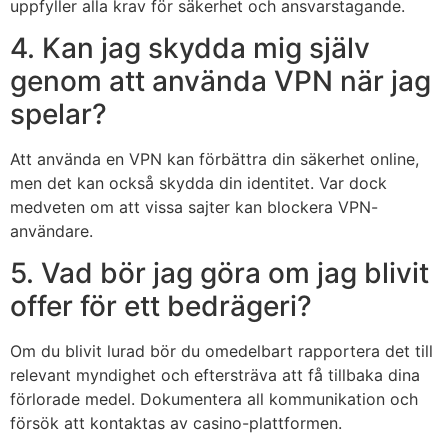
uppfyller alla krav för säkerhet och ansvarstagande.
4. Kan jag skydda mig själv
genom att använda VPN när jag
spelar?
Att använda en VPN kan förbättra din säkerhet online,
men det kan också skydda din identitet. Var dock
medveten om att vissa sajter kan blockera VPN-
användare.
5. Vad bör jag göra om jag blivit
offer för ett bedrägeri?
Om du blivit lurad bör du omedelbart rapportera det till
relevant myndighet och eftersträva att få tillbaka dina
förlorade medel. Dokumentera all kommunikation och
försök att kontaktas av casino-plattformen.