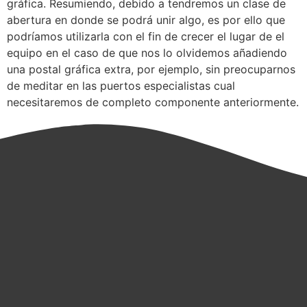
gráfica. Resumiendo, debido a tendremos un clase de
abertura en donde se podrá unir algo, es por ello que
podríamos utilizarla con el fin de crecer el lugar de el
equipo en el caso de que nos lo olvidemos añadiendo
una postal gráfica extra, por ejemplo, sin preocuparnos
de meditar en las puertos especialistas cual
necesitaremos de completo componente anteriormente.