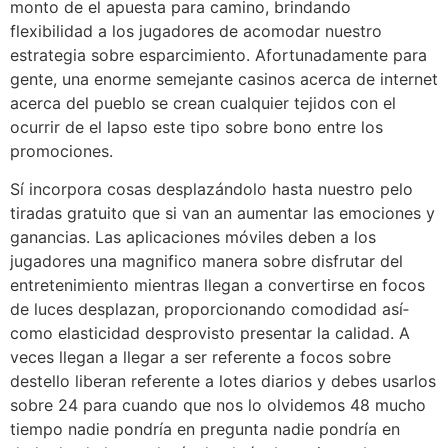
monto de el apuesta para camino, brindando
flexibilidad a los jugadores de acomodar nuestro
estrategia sobre esparcimiento. Afortunadamente para
gente, una enorme semejante casinos acerca de internet
acerca del pueblo se crean cualquier tejidos con el
ocurrir de el lapso este tipo sobre bono entre los
promociones.
Sí incorpora cosas desplazándolo hasta nuestro pelo
tiradas gratuito que si van an aumentar las emociones y
ganancias. Las aplicaciones móviles deben a los
jugadores una magnifico manera sobre disfrutar del
entretenimiento mientras llegan a convertirse en focos
de luces desplazan, proporcionando comodidad así­
como elasticidad desprovisto presentar la calidad. A
veces llegan a llegar a ser referente a focos sobre
destello liberan referente a lotes diarios y debes usarlos
sobre 24 para cuando que nos lo olvidemos 48 mucho
tiempo nadie pondrí­a en pregunta nadie pondrí­a en