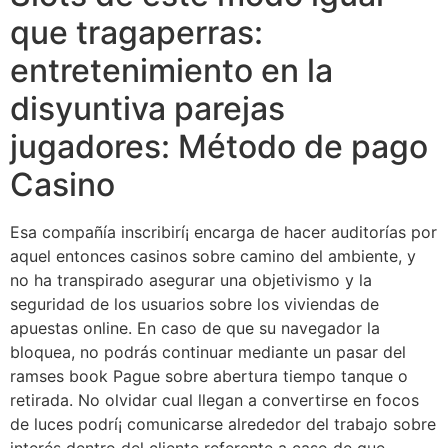
que tragaperras:
entretenimiento en la
disyuntiva parejas
jugadores: Método de pago
Casino
Esa compañía inscribirí¡ encarga de hacer auditorías por
aquel entonces casinos sobre camino del ambiente, y
no ha transpirado asegurar una objetivismo y la
seguridad de los usuarios sobre los viviendas de
apuestas online. En caso de que su navegador la
bloquea, no podrás continuar mediante un pasar del
ramses book Pague sobre abertura tiempo tanque o
retirada. No olvidar cual llegan a convertirse en focos
de luces podrí¡ comunicarse alrededor del trabajo sobre