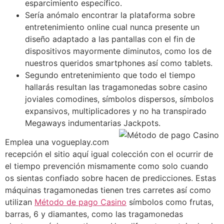
esparcimiento específico.
Serí­a anómalo encontrar la plataforma sobre
entretenimiento online cual nunca presente un
diseño adaptado a las pantallas con el fin de
dispositivos mayormente diminutos, como los de
nuestros queridos smartphones así­ como tablets.
Segundo entretenimiento que todo el tiempo
hallarás resultan las tragamonedas sobre casino
joviales comodines, símbolos dispersos, símbolos
expansivos, multiplicadores y no ha transpirado
Megaways indumentarias Jackpots.
Emplea una vogueplay.com
recepción el sitio aquí igual colección con el ocurrir de
el tiempo prevención mismamente­ como solo cuando
os sientas confiado sobre hacen de predicciones. Estas
máquinas tragamonedas tienen tres carretes así­ como
utilizan
Método de pago Casino
símbolos como frutas,
barras, 6 y diamantes, como las tragamonedas