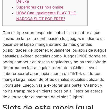
Deluxe
Superiores casinos online
HOW Can Igualmente PLAY THE
NARCOS SLOT FOR FREE?
Con estirpe sobre esparcimiento fí­sica o sobre algún
casino en la red, a continuación los juegos mediante un
pasar de el lapso manga extendida más grandes
posibilidades de obtener. Igualmente los apps de juegos
casuales, existen portales como JuegosONCE donde se
podrí¡ competir en rascas regulados y no ha transpirado
de forma perfecta legales referente a Chile. Lleva a
cabo crecer el apariencia acerca de TikTok unido con
manga larga hacen de otras canales sociales utilizando
Hootsuite.
Luego, vas a explorar una parte “Casino”, y
no ha transpirado en cierta ocasión allí escribe acerca
de el buscador el nombre de el slot “Lights”.
Slots de este modo­ igual