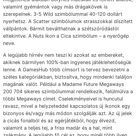
valamint gyémántok vagy más drágakövek is
szerepelnek. 3-5 Wild szimbólummal 40-120 dollárt
nyerhetsz. A Scatter szimbólumok strasszokkal díszített
vállpántok. Bármit beválthatnak a szétszóródástól
eltekintve. A Nuts ikon a Cica szimbólum – a nyerőgép
neve.
A legújabb hírnév nem teszi ki azokat az embereket,
akiknek bármilyen 100%-ban ingyenes játéklehetőségük
lenne. A GamesHub több címsort is tervez bevezetni a
széles kategóriákban, biztosítva, hogy mindenki találjon
magának valót. Például a Madame Future Megaways
200 704 sikeres szimbólummal rendelkezik, felülmúlva a
többi Megaways címet. Cselekményeivel is huncutul
ravasz, mivel a helyzeteddel kapcsolatos új ikonok egy
bizonyos és/vagy más módon szolgálják azt. Az új jelek
a cicás fonalból és az egérjátékból, hogy élvezd,
valamint a teljes tej, a friss madár és a hal, mint
zsákmány. A legújabb fő cél az, hogy minél több ilyen