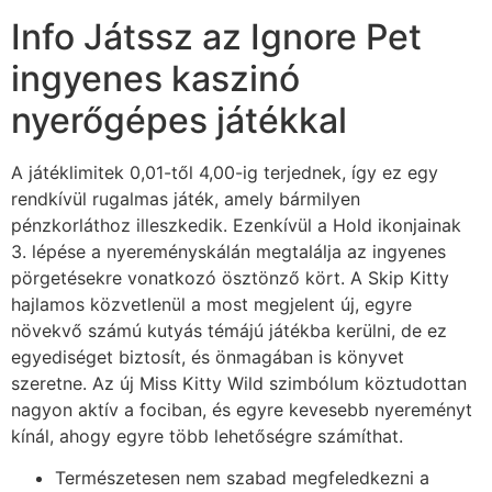
Info Játssz az Ignore Pet
ingyenes kaszinó
nyerőgépes játékkal
A játéklimitek 0,01-től 4,00-ig terjednek, így ez egy
rendkívül rugalmas játék, amely bármilyen
pénzkorláthoz illeszkedik. Ezenkívül a Hold ikonjainak
3. lépése a nyereményskálán megtalálja az ingyenes
pörgetésekre vonatkozó ösztönző kört. A Skip Kitty
hajlamos közvetlenül a most megjelent új, egyre
növekvő számú kutyás témájú játékba kerülni, de ez
egyediséget biztosít, és önmagában is könyvet
szeretne. Az új Miss Kitty Wild szimbólum köztudottan
nagyon aktív a fociban, és egyre kevesebb nyereményt
kínál, ahogy egyre több lehetőségre számíthat.
Természetesen nem szabad megfeledkezni a