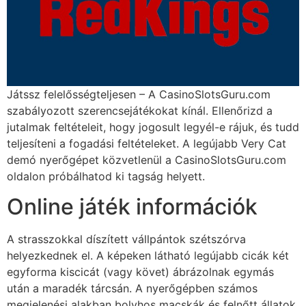
Játssz felelősségteljesen – A CasinoSlotsGuru.com
szabályozott szerencsejátékokat kínál. Ellenőrizd a
jutalmak feltételeit, hogy jogosult legyél-e rájuk, és tudd
teljesíteni a fogadási feltételeket. A legújabb Very Cat
demó nyerőgépet közvetlenül a CasinoSlotsGuru.com
oldalon próbálhatod ki tagság helyett.
Online játék információk
A strasszokkal díszített vállpántok szétszórva
helyezkednek el. A képeken látható legújabb cicák két
egyforma kiscicát (vagy követ) ábrázolnak egymás
után a maradék tárcsán. A nyerőgépben számos
megjelenési alakban bolyhos macskák és felnőtt állatok,