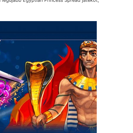
 legújabb Egyptian Princess Spread játékot,