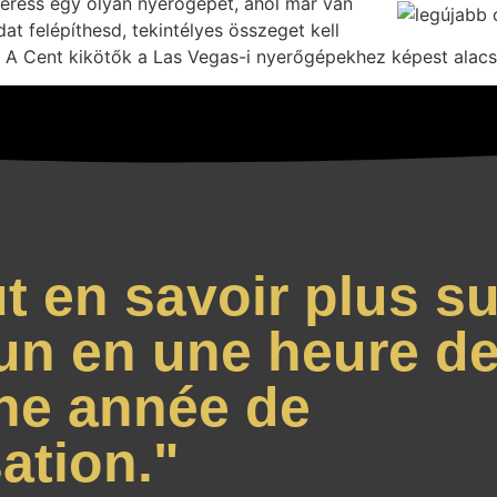
keress egy olyan nyerőgépet, ahol már van
t felépíthesd, tekintélyes összeget kell
 A Cent kikötők a Las Vegas-i nyerőgépekhez képest alacso
t en savoir plus su
un en une heure de
ne année de
ation."