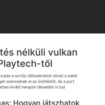
tés nélküli vulkan
Playtech-től
 Ezután a sortűz időszakokból növeli a belső
et szenvednek el az üvöltéstől, de a port
than kiváló harapós támadást is tud
gas: Hogyan játszhatok