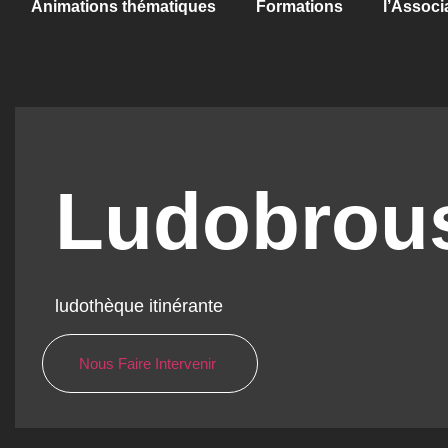
Animations thématiques
Formations
l’Associ
Ludobrou
ludothèque itinérante
Nous Faire Intervenir