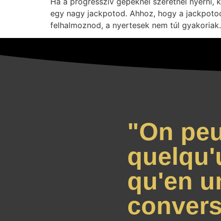
Ha a progresszív gépeknél szeretnél nyerni, 
egy nagy jackpotod. Ahhoz, hogy a jackpotoda
felhalmoznod, a nyertesek nem túl gyakoriak.
"On peu
quelqu'
qu'en u
convers