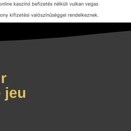
ny kifizetési valószínűséggel rendelkeznek.
r
 jeu