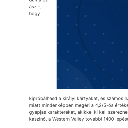
ász –,
hogy
kipróbálhasd a királyi kártyákat, és számos h
miatt mindenképpen megéri a 4,2/5-ös értéke
gyapjas karaktereket, akikkel ki kell szerezn
kaszinó, a Western Valley további 1400 lépés