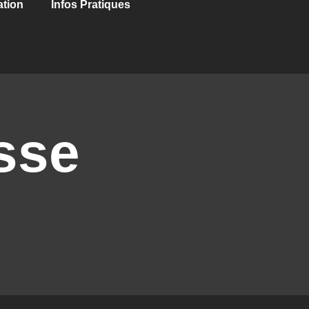
ation
Infos Pratiques
sse