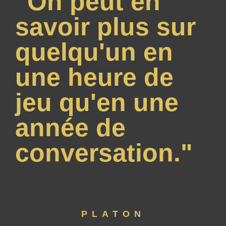
"On peut en
savoir plus sur
quelqu'un en
une heure de
jeu qu'en une
année de
conversation."
PLATON