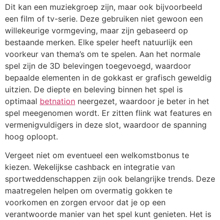
Dit kan een muziekgroep zijn, maar ook bijvoorbeeld
een film of tv-serie. Deze gebruiken niet gewoon een
willekeurige vormgeving, maar zijn gebaseerd op
bestaande merken. Elke speler heeft natuurlijk een
voorkeur van thema’s om te spelen. Aan het normale
spel zijn de 3D belevingen toegevoegd, waardoor
bepaalde elementen in de gokkast er grafisch geweldig
uitzien. De diepte en beleving binnen het spel is
optimaal
betnation
neergezet, waardoor je beter in het
spel meegenomen wordt. Er zitten flink wat features en
vermenigvuldigers in deze slot, waardoor de spanning
hoog oploopt.
Vergeet niet om eventueel een welkomstbonus te
kiezen. Wekelijkse cashback en integratie van
sportweddenschappen zijn ook belangrijke trends. Deze
maatregelen helpen om overmatig gokken te
voorkomen en zorgen ervoor dat je op een
verantwoorde manier van het spel kunt genieten. Het is