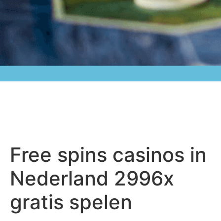
Free spins casinos in
Nederland 2996x
gratis spelen