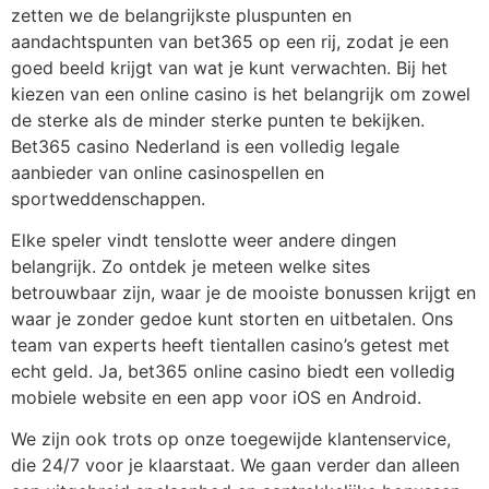
zetten we de belangrijkste pluspunten en
aandachtspunten van bet365 op een rij, zodat je een
goed beeld krijgt van wat je kunt verwachten. Bij het
kiezen van een online casino is het belangrijk om zowel
de sterke als de minder sterke punten te bekijken.
Bet365 casino Nederland is een volledig legale
aanbieder van online casinospellen en
sportweddenschappen.
Elke speler vindt tenslotte weer andere dingen
belangrijk. Zo ontdek je meteen welke sites
betrouwbaar zijn, waar je de mooiste bonussen krijgt en
waar je zonder gedoe kunt storten en uitbetalen. Ons
team van experts heeft tientallen casino’s getest met
echt geld. Ja, bet365 online casino biedt een volledig
mobiele website en een app voor iOS en Android.
We zijn ook trots op onze toegewijde klantenservice,
die 24/7 voor je klaarstaat. We gaan verder dan alleen