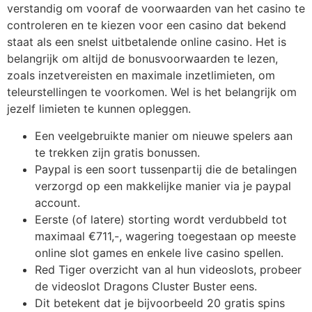
verstandig om vooraf de voorwaarden van het casino te
controleren en te kiezen voor een casino dat bekend
staat als een snelst uitbetalende online casino. Het is
belangrijk om altijd de bonusvoorwaarden te lezen,
zoals inzetvereisten en maximale inzetlimieten, om
teleurstellingen te voorkomen. Wel is het belangrijk om
jezelf limieten te kunnen opleggen.
Een veelgebruikte manier om nieuwe spelers aan
te trekken zijn gratis bonussen.
Paypal is een soort tussenpartij die de betalingen
verzorgd op een makkelijke manier via je paypal
account.
Eerste (of latere) storting wordt verdubbeld tot
maximaal €711,-, wagering toegestaan op meeste
online slot games en enkele live casino spellen.
Red Tiger overzicht van al hun videoslots, probeer
de videoslot Dragons Cluster Buster eens.
Dit betekent dat je bijvoorbeeld 20 gratis spins