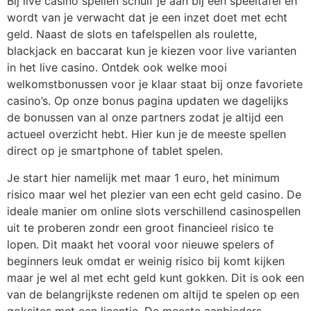
Bij live casino spellen schuif je aan bij een speeltafel en
wordt van je verwacht dat je een inzet doet met echt
geld. Naast de slots en tafelspellen als roulette,
blackjack en baccarat kun je kiezen voor live varianten
in het live casino. Ontdek ook welke mooi
welkomstbonussen voor je klaar staat bij onze favoriete
casino’s. Op onze bonus pagina updaten we dagelijks
de bonussen van al onze partners zodat je altijd een
actueel overzicht hebt. Hier kun je de meeste spellen
direct op je smartphone of tablet spelen.
Je start hier namelijk met maar 1 euro, het minimum
risico maar wel het plezier van een echt geld casino. De
ideale manier om online slots verschillend casinospellen
uit te proberen zondr een groot financieel risico te
lopen. Dit maakt het vooral voor nieuwe spelers of
beginners leuk omdat er weinig risico bij komt kijken
maar je wel al met echt geld kunt gokken. Dit is ook een
van de belangrijkste redenen om altijd te spelen op een
goksites met een licentie. De meeste aanbieders