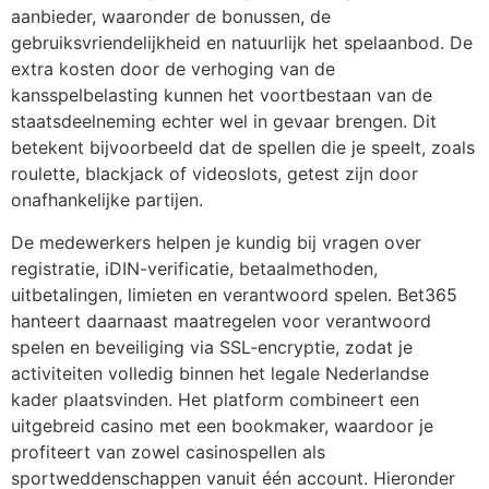
aanbieder, waaronder de bonussen, de
gebruiksvriendelijkheid en natuurlijk het spelaanbod. De
extra kosten door de verhoging van de
kansspelbelasting kunnen het voortbestaan van de
staatsdeelneming echter wel in gevaar brengen. Dit
betekent bijvoorbeeld dat de spellen die je speelt, zoals
roulette, blackjack of videoslots, getest zijn door
onafhankelijke partijen.
De medewerkers helpen je kundig bij vragen over
registratie, iDIN-verificatie, betaalmethoden,
uitbetalingen, limieten en verantwoord spelen. Bet365
hanteert daarnaast maatregelen voor verantwoord
spelen en beveiliging via SSL-encryptie, zodat je
activiteiten volledig binnen het legale Nederlandse
kader plaatsvinden. Het platform combineert een
uitgebreid casino met een bookmaker, waardoor je
profiteert van zowel casinospellen als
sportweddenschappen vanuit één account. Hieronder