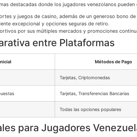
rmas destacadas donde los jugadores venezolanos pueden 
ortes y juegos de casino, además de un generoso bono de 
iente excepcional y opciones seguras de retiro.
rtivos por sus múltiples mercados y promociones continu
ativa entre Plataformas
nicial
Métodos de Pago
Tarjetas, Criptomonedas
puestas
Tarjetas, Transferencias Bancarias
Todas las opciones populares
les para Jugadores Venezue