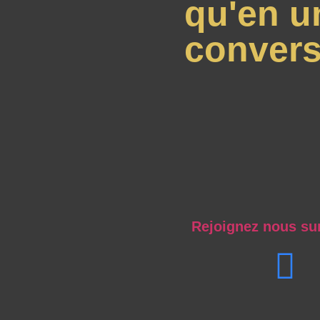
qu'en u
convers
Rejoignez nous su