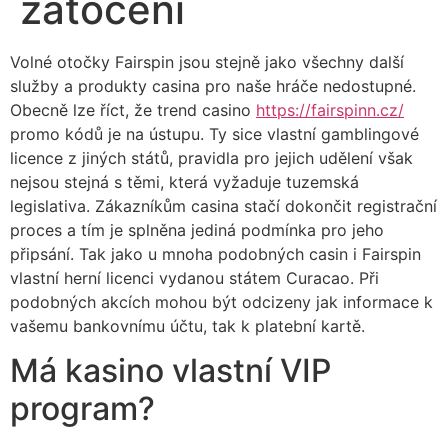
zatočení
Volné otočky Fairspin jsou stejně jako všechny další
služby a produkty casina pro naše hráče nedostupné.
Obecně lze říct, že trend casino
https://fairspinn.cz/
promo kódů je na ústupu. Ty sice vlastní gamblingové
licence z jiných států, pravidla pro jejich udělení však
nejsou stejná s těmi, která vyžaduje tuzemská
legislativa. Zákazníkům casina stačí dokončit registrační
proces a tím je splněna jediná podmínka pro jeho
připsání. Tak jako u mnoha podobných casin i Fairspin
vlastní herní licenci vydanou státem Curacao. Při
podobných akcích mohou být odcizeny jak informace k
vašemu bankovnímu účtu, tak k platební kartě.
Má kasino vlastní VIP
program?