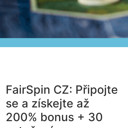
FairSpin CZ: Připojte
se a získejte až
200% bonus + 30