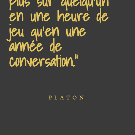
plus sur quelqu'un
en une heure de
jeu qu'en une
année de
conversation."
PLATON