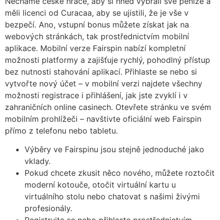
Necháme české hráče, aby si hned vybrali své peníze a
měli licenci od Curacaa, aby se ujistili, že je vše v
bezpečí. Ano, vstupní bonus můžete získat jak na
webových stránkách, tak prostřednictvím mobilní
aplikace. Mobilní verze Fairspin nabízí kompletní
možnosti platformy a zajišťuje rychlý, pohodlný přístup
bez nutnosti stahování aplikací. Přihlaste se nebo si
vytvořte nový účet – v mobilní verzi najdete všechny
možnosti registrace i přihlášení, jak jste zvyklí i v
zahraničních online casinech. Otevřete stránku ve svém
mobilním prohlížeči – navštivte oficiální web Fairspin
přímo z telefonu nebo tabletu.
Výběry ve Fairspinu jsou stejně jednoduché jako
vklady.
Pokud chcete zkusit něco nového, můžete roztočit
moderní kotouče, otočit virtuální kartu u
virtuálního stolu nebo chatovat s našimi živými
profesionály.