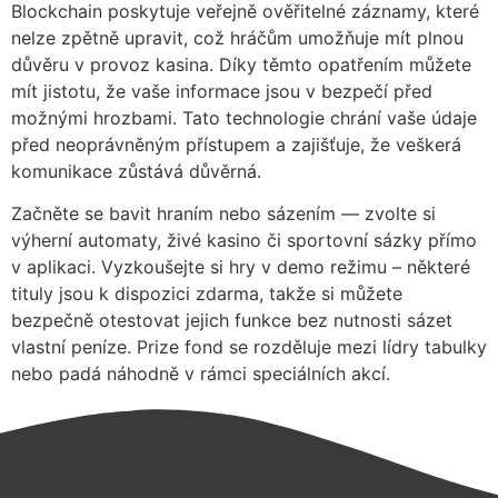
Blockchain poskytuje veřejně ověřitelné záznamy, které
nelze zpětně upravit, což hráčům umožňuje mít plnou
důvěru v provoz kasina. Díky těmto opatřením můžete
mít jistotu, že vaše informace jsou v bezpečí před
možnými hrozbami. Tato technologie chrání vaše údaje
před neoprávněným přístupem a zajišťuje, že veškerá
komunikace zůstává důvěrná.
Začněte se bavit hraním nebo sázením — zvolte si
výherní automaty, živé kasino či sportovní sázky přímo
v aplikaci. Vyzkoušejte si hry v demo režimu – některé
tituly jsou k dispozici zdarma, takže si můžete
bezpečně otestovat jejich funkce bez nutnosti sázet
vlastní peníze. Prize fond se rozděluje mezi lídry tabulky
nebo padá náhodně v rámci speciálních akcí.