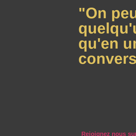
"On peu
quelqu'
qu'en u
convers
Rejoignez nous su