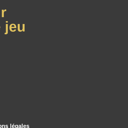
r
 jeu
ons légales