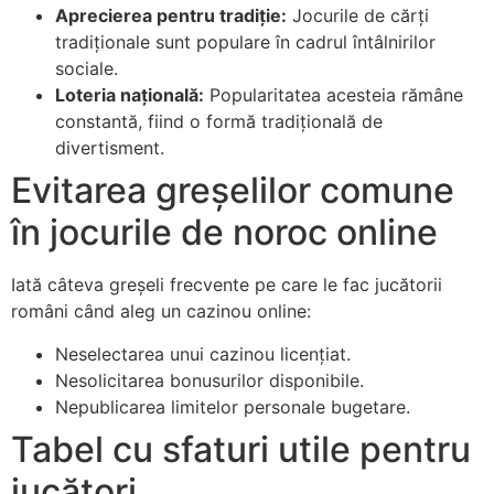
Aprecierea pentru tradiție:
Jocurile de cărți
tradiționale sunt populare în cadrul întâlnirilor
sociale.
Loteria națională:
Popularitatea acesteia rămâne
constantă, fiind o formă tradițională de
divertisment.
Evitarea greșelilor comune
în jocurile de noroc online
Iată câteva greșeli frecvente pe care le fac jucătorii
români când aleg un cazinou online:
Neselectarea unui cazinou licențiat.
Nesolicitarea bonusurilor disponibile.
Nepublicarea limitelor personale bugetare.
Tabel cu sfaturi utile pentru
jucători