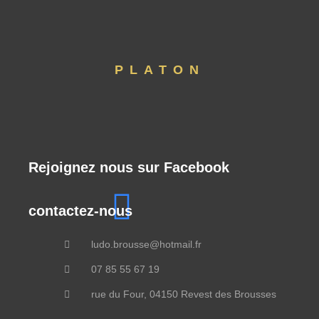
PLATON
Rejoignez nous sur Facebook
contactez-nous
ludo.brousse@hotmail.fr
07 85 55 67 19
rue du Four, 04150 Revest des Brousses