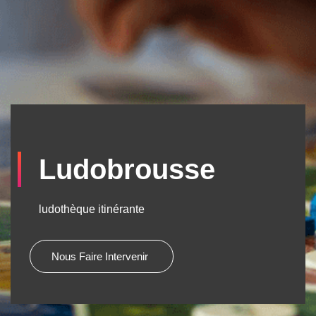
Ludobrousse
ludothèque itinérante
Nous Faire Intervenir