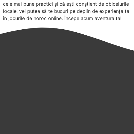
cele mai bune practici și că ești conștient de obiceiurile
locale, vei putea să te bucuri pe deplin de experiența ta
în jocurile de noroc online. Începe acum aventura ta!