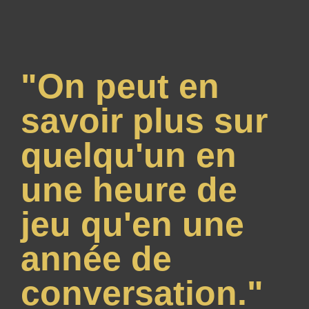
"On peut en
savoir plus sur
quelqu'un en
une heure de
jeu qu'en une
année de
conversation."