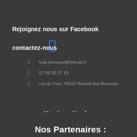
Rejoignez nous sur Facebook
contactez-nous
ludo.brousse@hotmail.fr
07 85 55 67 19
rue du Four, 04150 Revest des Brousses
Mentions légales
Nos Partenaires :