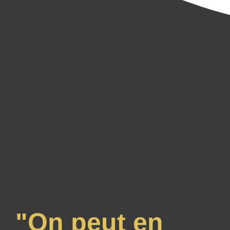
"On peut en