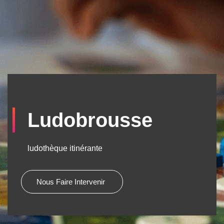
Ludobrousse
ludothèque itinérante
Nous Faire Intervenir