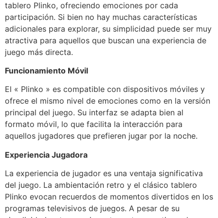
tablero Plinko, ofreciendo emociones por cada
participación. Si bien no hay muchas características
adicionales para explorar, su simplicidad puede ser muy
atractiva para aquellos que buscan una experiencia de
juego más directa.
Funcionamiento Móvil
El « Plinko » es compatible con dispositivos móviles y
ofrece el mismo nivel de emociones como en la versión
principal del juego. Su interfaz se adapta bien al
formato móvil, lo que facilita la interacción para
aquellos jugadores que prefieren jugar por la noche.
Experiencia Jugadora
La experiencia de jugador es una ventaja significativa
del juego. La ambientación retro y el clásico tablero
Plinko evocan recuerdos de momentos divertidos en los
programas televisivos de juegos. A pesar de su