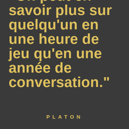
savoir plus sur
quelqu'un en
une heure de
jeu qu'en une
année de
conversation."
PLATON