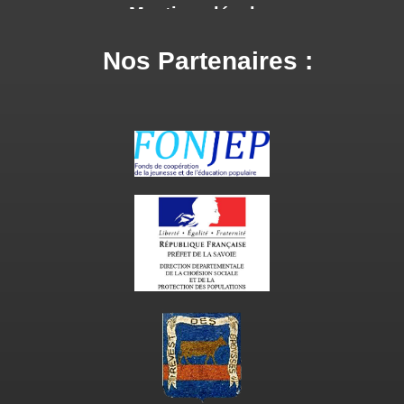
Mentions légales
Nos Partenaires :