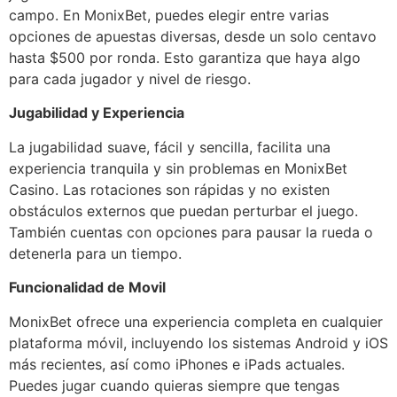
campo. En MonixBet, puedes elegir entre varias
opciones de apuestas diversas, desde un solo centavo
hasta $500 por ronda. Esto garantiza que haya algo
para cada jugador y nivel de riesgo.
Jugabilidad y Experiencia
La jugabilidad suave, fácil y sencilla, facilita una
experiencia tranquila y sin problemas en MonixBet
Casino. Las rotaciones son rápidas y no existen
obstáculos externos que puedan perturbar el juego.
También cuentas con opciones para pausar la rueda o
detenerla para un tiempo.
Funcionalidad de Movil
MonixBet ofrece una experiencia completa en cualquier
plataforma móvil, incluyendo los sistemas Android y iOS
más recientes, así como iPhones e iPads actuales.
Puedes jugar cuando quieras siempre que tengas