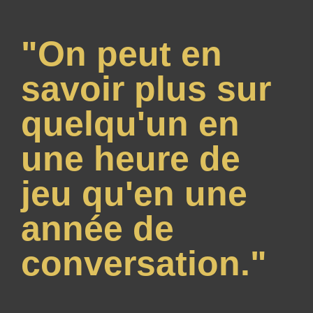
"On peut en
savoir plus sur
quelqu'un en
une heure de
jeu qu'en une
année de
conversation."