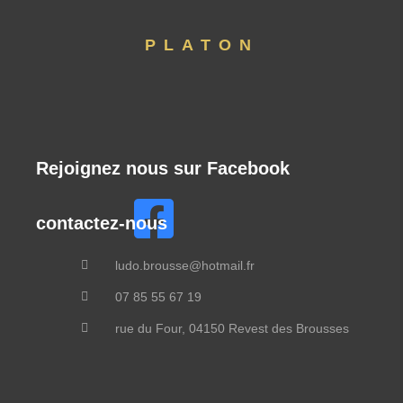
PLATON
Rejoignez nous sur Facebook
contactez-nous
ludo.brousse@hotmail.fr
07 85 55 67 19
rue du Four, 04150 Revest des Brousses