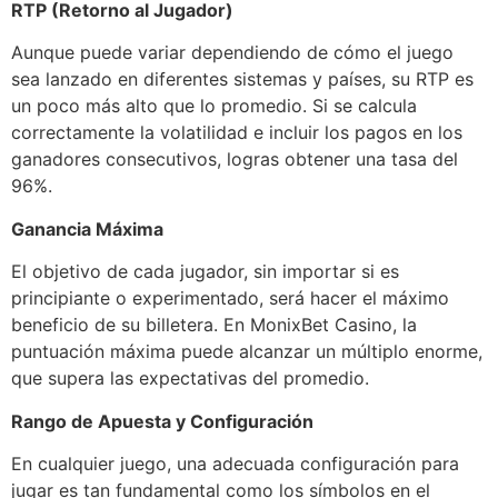
RTP (Retorno al Jugador)
Aunque puede variar dependiendo de cómo el juego
sea lanzado en diferentes sistemas y países, su RTP es
un poco más alto que lo promedio. Si se calcula
correctamente la volatilidad e incluir los pagos en los
ganadores consecutivos, logras obtener una tasa del
96%.
Ganancia Máxima
El objetivo de cada jugador, sin importar si es
principiante o experimentado, será hacer el máximo
beneficio de su billetera. En MonixBet Casino, la
puntuación máxima puede alcanzar un múltiplo enorme,
que supera las expectativas del promedio.
Rango de Apuesta y Configuración
En cualquier juego, una adecuada configuración para
jugar es tan fundamental como los símbolos en el