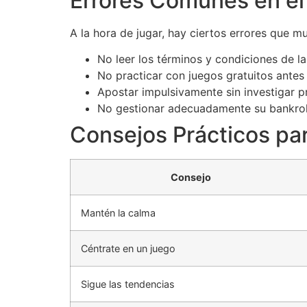
Errores Comunes en el
A la hora de jugar, hay ciertos errores que 
No leer los términos y condiciones de l
No practicar con juegos gratuitos antes 
Apostar impulsivamente sin investigar p
No gestionar adecuadamente su bankrol
Consejos Prácticos pa
Consejo
Mantén la calma
Céntrate en un juego
Sigue las tendencias