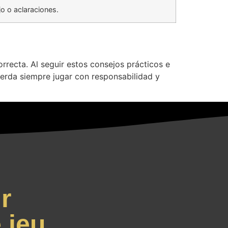
o o aclaraciones.
rrecta. Al seguir estos consejos prácticos e
erda siempre jugar con responsabilidad y
r
 jeu