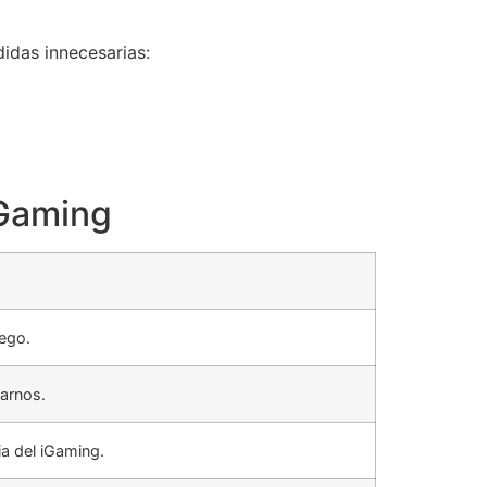
idas innecesarias:
iGaming
uego.
carnos.
a del iGaming.