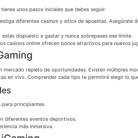
tienes unos pasos iniciales que debes seguir:
estiga diferentes casinos y sitios de apuestas. Asegúrate 
estás dispuesto a gastar y nunca sobrepases ese límite.
s casinos online ofrecen bonos atractivos para nuevos jug
iGaming
un mercado repleto de oportunidades. Existen múltiples mo
 en vivo. Comprender cada tipo te permitirá elegir lo que 
les
s para principiantes.
 diferentes eventos deportivos.
riencia más inmersiva.