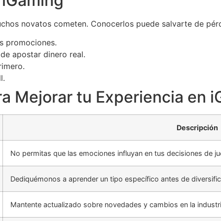
 iGaming
muchos novatos cometen. Conocerlos puede salvarte de pérd
as promociones.
de apostar dinero real.
rimero.
l.
ra Mejorar tu Experiencia en 
Descripción
No permitas que las emociones influyan en tus decisiones de j
Dediquémonos a aprender un tipo específico antes de diversifi
Mantente actualizado sobre novedades y cambios en la industri