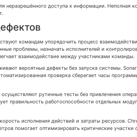
ля неразрешённого доступа к информации. Неполная 
т.
дефектов
вуют командам упорядочить процесс взаимодействия с 
ные проблемы, назначать исполнителей и контролиро
легчает взаимодействие между участниками команды.
живают вероятные дефекты без запуска системы. Sonar
втоматизированная проверка сберегает часы программи
 осуществляют рутинные тесты без привлечения опера
ирует правильность работоспособности отдельных моду
орость исполнения действий и затраты ресурсов. Ch
етров помогает оптимизировать критические участки с