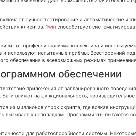
еменная выявление даёт возможность значительно сок
включают ручное тестирование и автоматические исп
ействия клиентов.
1win
способствует систематизироват
висит от профессионализма коллектива и используем
в и используют испытанные приёмы. Всесторонний под
ого обеспечения в всевозможных режимах применения
рограммном обеспечении
тветствие приложения от запланированного поведения
. Баги влияют на функциональность, производительно
ся из миллионов строк скрипта, где всякая инструкци
ть вызывает к неполадкам. Программисты пытаются сок
итичности для работоспособности системы. Некоторы