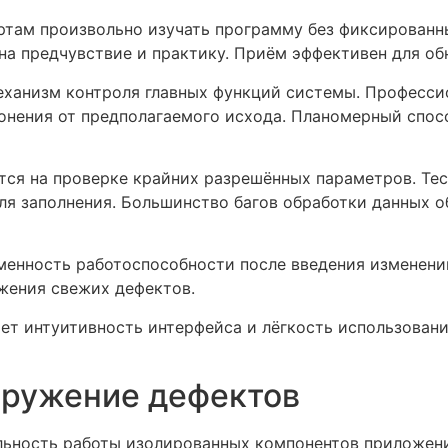
ртам произвольно изучать программу без фиксированн
 на предчувствие и практику. Приём эффективен для о
еханизм контроля главных функций системы. Професс
онения от предполагаемого исхода. Планомерный спос
тся на проверке крайних разрешённых параметров. Те
ля заполнения. Большинство багов обработки данных о
менность работоспособности после введения изменени
жения свежих дефектов.
ет интуитивность интерфейса и лёгкость использован
аружение дефектов
ьность работы изолированных компонентов приложени