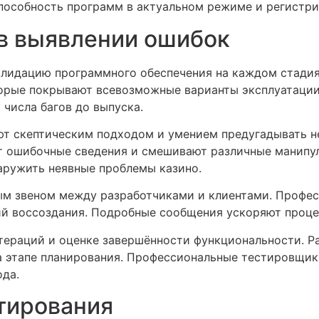
особность программ в актуальном режиме и регистри
в выявлении ошибок
лидацию программного обеспечения на каждом стадия
торые покрывают всевозможные варианты эксплуатаци
числа багов до выпуска.
т скептическим подходом и умением предугадывать не
т ошибочные сведения и смешивают различные манипул
аружить неявные проблемы казино.
ым звеном между разработчиками и клиентами. Профе
й воссоздания. Подробные сообщения ускоряют проце
тераций и оценке завершённости функциональности. Р
а этапе планирования. Профессиональные тестировщи
ода.
тирования