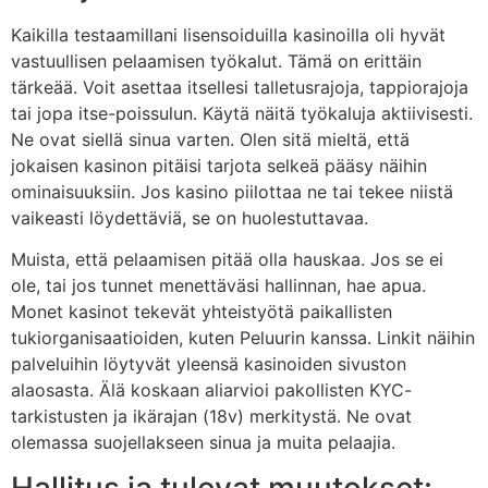
Kaikilla testaamillani lisensoiduilla kasinoilla oli hyvät
vastuullisen pelaamisen työkalut. Tämä on erittäin
tärkeää. Voit asettaa itsellesi talletusrajoja, tappiorajoja
tai jopa itse-poissulun. Käytä näitä työkaluja aktiivisesti.
Ne ovat siellä sinua varten. Olen sitä mieltä, että
jokaisen kasinon pitäisi tarjota selkeä pääsy näihin
ominaisuuksiin. Jos kasino piilottaa ne tai tekee niistä
vaikeasti löydettäviä, se on huolestuttavaa.
Muista, että pelaamisen pitää olla hauskaa. Jos se ei
ole, tai jos tunnet menettäväsi hallinnan, hae apua.
Monet kasinot tekevät yhteistyötä paikallisten
tukiorganisaatioiden, kuten Peluurin kanssa. Linkit näihin
palveluihin löytyvät yleensä kasinoiden sivuston
alaosasta. Älä koskaan aliarvioi pakollisten KYC-
tarkistusten ja ikärajan (18v) merkitystä. Ne ovat
olemassa suojellakseen sinua ja muita pelaajia.