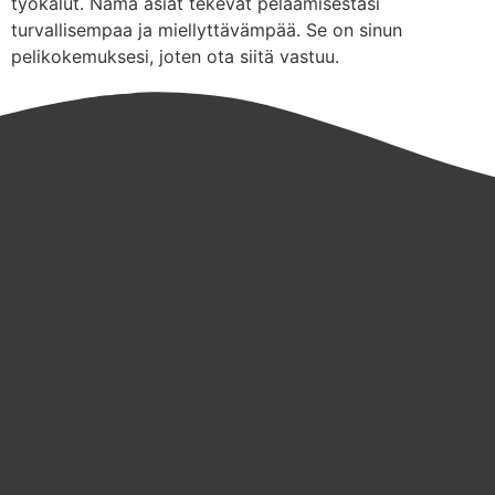
työkalut. Nämä asiat tekevät pelaamisestasi
turvallisempaa ja miellyttävämpää. Se on sinun
pelikokemuksesi, joten ota siitä vastuu.