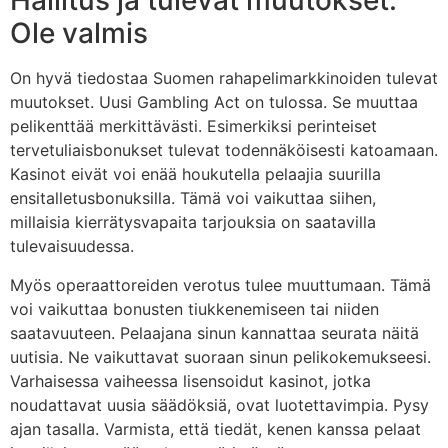
Hallitus ja tulevat muutokset:
Ole valmis
On hyvä tiedostaa Suomen rahapelimarkkinoiden tulevat
muutokset. Uusi Gambling Act on tulossa. Se muuttaa
pelikenttää merkittävästi. Esimerkiksi perinteiset
tervetuliaisbonukset tulevat todennäköisesti katoamaan.
Kasinot eivät voi enää houkutella pelaajia suurilla
ensitalletusbonuksilla. Tämä voi vaikuttaa siihen,
millaisia kierrätysvapaita tarjouksia on saatavilla
tulevaisuudessa.
Myös operaattoreiden verotus tulee muuttumaan. Tämä
voi vaikuttaa bonusten tiukkenemiseen tai niiden
saatavuuteen. Pelaajana sinun kannattaa seurata näitä
uutisia. Ne vaikuttavat suoraan sinun pelikokemukseesi.
Varhaisessa vaiheessa lisensoidut kasinot, jotka
noudattavat uusia säädöksiä, ovat luotettavimpia. Pysy
ajan tasalla. Varmista, että tiedät, kenen kanssa pelaat