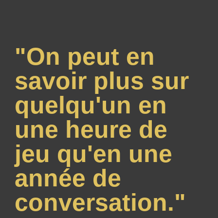
"On peut en
savoir plus sur
quelqu'un en
une heure de
jeu qu'en une
année de
conversation."