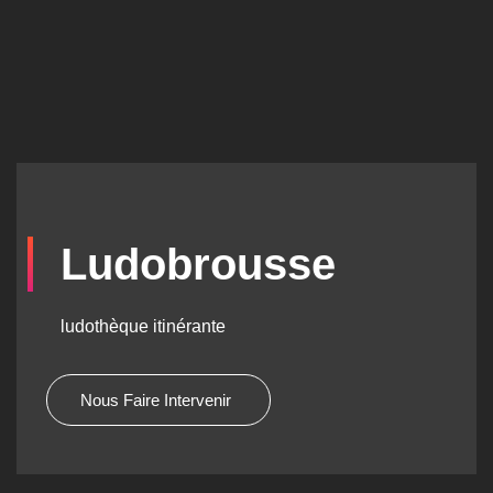
Ludobrousse
ludothèque itinérante
Nous Faire Intervenir