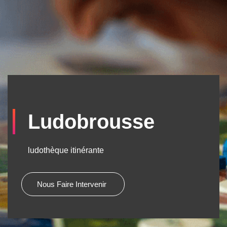
Ludobrousse
ludothèque itinérante
Nous Faire Intervenir