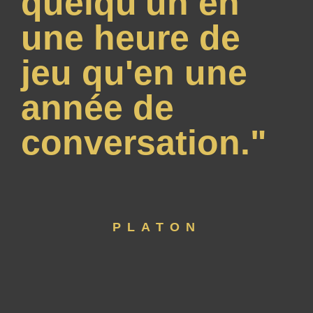
quelqu'un en
une heure de
jeu qu'en une
année de
conversation."
PLATON