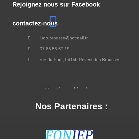
Rejoignez nous sur Facebook
contactez-nous
ludo.brousse@hotmail.fr
07 85 55 67 19
rue du Four, 04150 Revest des Brousses
Mentions légales
Nos Partenaires :