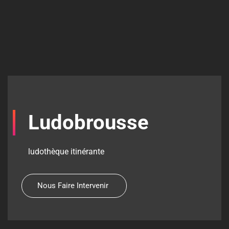
Ludobrousse
ludothèque itinérante
Nous Faire Intervenir