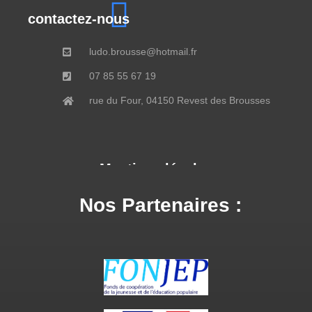
contactez-nous
ludo.brousse@hotmail.fr
07 85 55 67 19
rue du Four, 04150 Revest des Brousses
Mentions légales
Nos Partenaires :