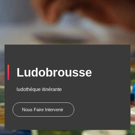
Ludobrousse
ludothèque itinérante
Nous Faire Intervenir