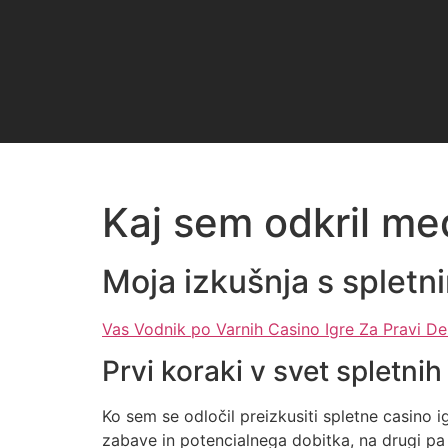
Kaj sem odkril med
Moja izkušnja s spletni
Vas Vodnik po Varnih Casino Igre Za Pravi De
Prvi koraki v svet spletnih
Ko sem se odločil preizkusiti spletne casino 
zabave in potencialnega dobitka, na drugi pa se