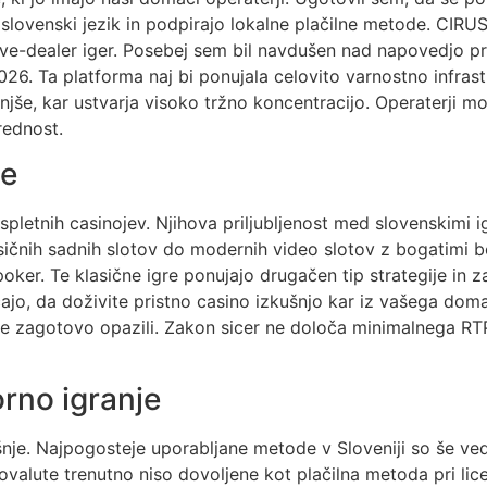
 slovenski jezik in podpirajo lokalne plačilne metode. CIRU
 live-dealer iger. Posebej sem bil navdušen nad napovedjo
a 2026. Ta platforma naj bi ponujala celovito varnostno infr
manjše, kar ustvarja visoko tržno koncentracijo. Operaterji
rednost.
te
pletnih casinojev. Njihova priljubljenost med slovenskimi igr
čnih sadnih slotov do modernih video slotov z bogatimi bo
poker. Te klasične igre ponujajo drugačen tip strategije in z
ajo, da doživite pristno casino izkušnjo kar iz vašega doma,
ste zagotovo opazili. Zakon sicer ne določa minimalnega RTP
rno igranje
nje. Najpogosteje uporabljane metode v Sloveniji so še vedn
ptovalute trenutno niso dovoljene kot plačilna metoda pri li