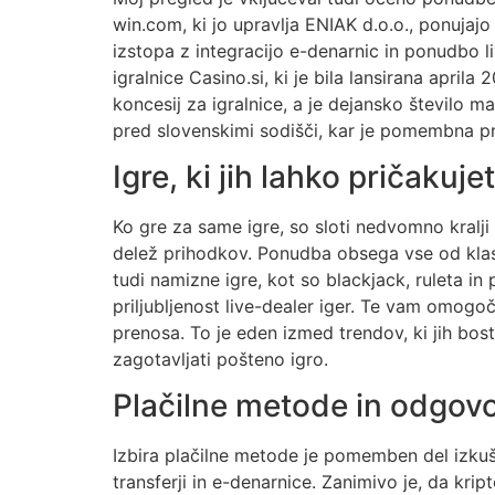
win.com, ki jo upravlja ENIAK d.o.o., ponujajo
izstopa z integracijo e-denarnic in ponudbo
igralnice Casino.si, ki je bila lansirana april
koncesij za igralnice, a je dejansko število 
pred slovenskimi sodišči, kar je pomembna p
Igre, ki jih lahko pričakuje
Ko gre za same igre, so sloti nedvomno kralji s
delež prihodkov. Ponudba obsega vse od klasi
tudi namizne igre, kot so blackjack, ruleta in 
priljubljenost live-dealer iger. Te vam omogoč
prenosa. To je eden izmed trendov, ki jih bo
zagotavljati pošteno igro.
Plačilne metode in odgovo
Izbira plačilne metode je pomemben del izkuš
transferji in e-denarnice. Zanimivo je, da kri