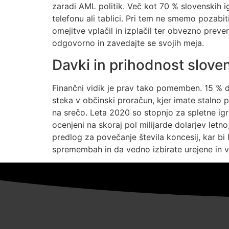
zaradi AML politik. Več kot 70 % slovenskih
telefonu ali tablici. Pri tem ne smemo pozabi
omejitve vplačil in izplačil ter obvezno preve
odgovorno in zavedajte se svojih meja.
Davki in prihodnost slove
Finančni vidik je prav tako pomemben. 15 % 
steka v občinski proračun, kjer imate stalno p
na srečo. Leta 2020 so stopnjo za spletne igre
ocenjeni na skoraj pol milijarde dolarjev let
predlog za povečanje števila koncesij, kar b
spremembah in da vedno izbirate urejene in v