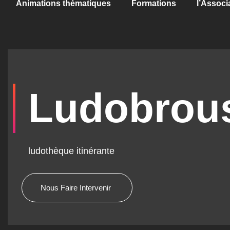
Animations thématiques
Formations
l’Associ
Ludobrou
ludothèque itinérante
Nous Faire Intervenir