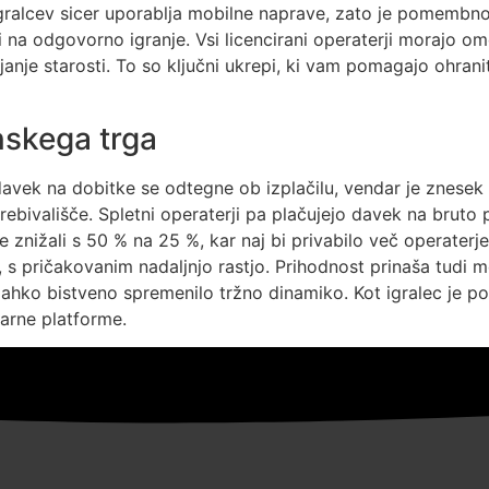
 igralcev sicer uporablja mobilne naprave, zato je pomemb
ti na odgovorno igranje. Vsi licencirani operaterji morajo 
rjanje starosti. To so ključni ukrepi, ki vam pomagajo ohran
nskega trga
davek na dobitke se odtegne ob izplačilu, vendar je znese
rebivališče. Spletni operaterji pa plačujejo davek na bruto
 znižali s 50 % na 25 %, kar naj bi privabilo več operaterj
no, s pričakovanim nadaljnjo rastjo. Prihodnost prinaša tud
i lahko bistveno spremenilo tržno dinamiko. Kot igralec je
arne platforme.