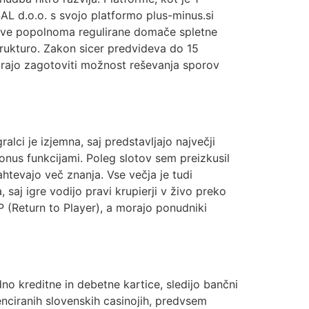
SAL d.o.o. s svojo platformo plus-minus.si
 prve popolnoma regulirane domače spletne
astrukturo. Zakon sicer predvideva do 15
 morajo zagotoviti možnost reševanja sporov
alci je izjemna, saj predstavljajo največji
nus funkcijami. Poleg slotov sem preizkusil
ahtevajo več znanja. Vse večja je tudi
 saj igre vodijo pravi krupierji v živo preko
 (Return to Player), a morajo ponudniki
o kreditne in debetne kartice, sledijo bančni
cenciranih slovenskih casinojih, predvsem