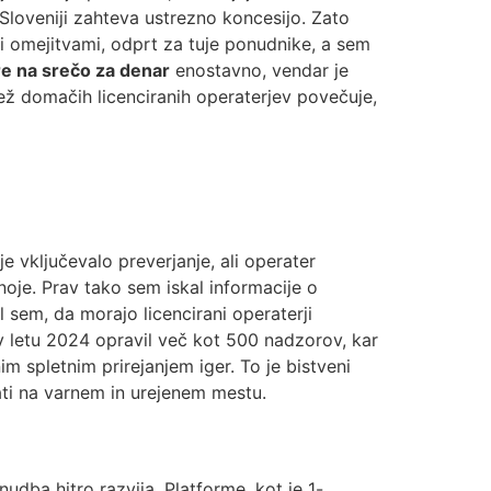
 Sloveniji zahteva ustrezno koncesijo. Zato
imi omejitvami, odprt za tuje ponudnike, a sem
re na srečo za denar
enostavno, vendar je
lež domačih licenciranih operaterjev povečuje,
e vključevalo preverjanje, ali operater
noje. Prav tako sem iskal informacije o
l sem, da morajo licencirani operaterji
v letu 2024 opravil več kot 500 nadzorov, kar
m spletnim prirejanjem iger. To je bistveni
rati na varnem in urejenem mestu.
udba hitro razvija. Platforme, kot je 1-